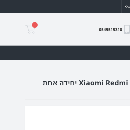
לי
0549515310
שמונה תמונות כיסוי מגן קשיח בעיצוב אישי עם התמונות שלך ל Xiaomi Redmi Note 9 Pro יחידה אחת