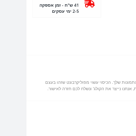
41 ש"ח - זמן אספקה
2-5 ימי עסקים
פון, לכן אנחנו מציעים לך כיסוי מגן ל Xiaomi Redmi Note 9 Pro בעיצוב אישי עם התמונות שלך. הכיסוי עשוי מפוליקרבונט שזהו בעצם
נחנו נייצר את הקולג' ונשלח לכם חזרה לאישור.