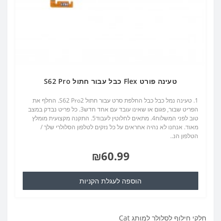
טעינה פורט Flex כבל עבור חתול S62 Pro
1. טעינה נמל כבל כבל החלפת סרט עבור חתול S62 Pro2. החלף את
הפריט שבור, פגום או שאינו עובד עם אחד חדש3. כל פריט נבדק במצב
טוב לפני המשלוח4. מתאים לחלוטין לעבוד5. התקנה מקצועית מומלץ
מאוד. אנחנו לא נהיה אחראים על כל נזקים לטלפון הסלולרי שלך /
הטלפון הנ..
₪60.99
הוספה לעגלת הקניות
חלקי חילוף לסלולר למותג Cat