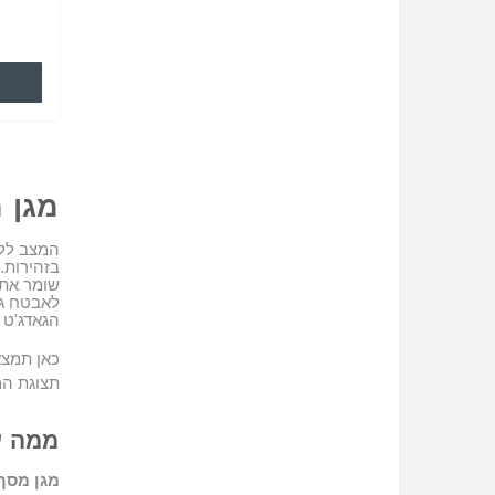
לא פוג
מגן 
המצב ללא
בזהירות
.
שומר את 
לאבטח גא
הגאדג'ט 
כאן תמצ
תצוגת המ
ממה ע
מגן
מסך 