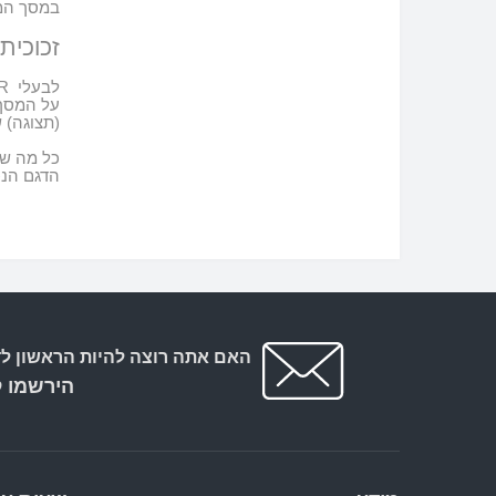
במסך המג
זכוכית
לבעלי
Ricoh GR
על המסך 
(תצוגה) 
כל מה שא
הדגם הנכ
האם אתה רוצה להיות הראשון לד
הירשמו ל