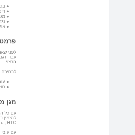
●
בסי
●
ריס
●
מגן
●
נגד
●
אול
פרמטר
לפני שא
עבור דגם
הרצוי.
לבחירה ה
●
עובי 
●
חוז
מגן מס
עם כל הא
להזמין כ
u , HTC,
עם עובי לא משמע