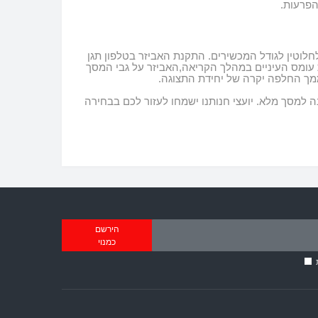
הפרעות.
חלוטין לגודל המכשירים
.
התקנת האביזר בטלפון תגן
 עומס העיניים במהלך הקריאה,האביזר על גבי המסך
ממך החלפה יקרה של יחידת התצוגה
.
נה למסך מלא
.
יועצי חנותנו ישמחו לעזור לכם בבחירה
הירשם
כמנוי