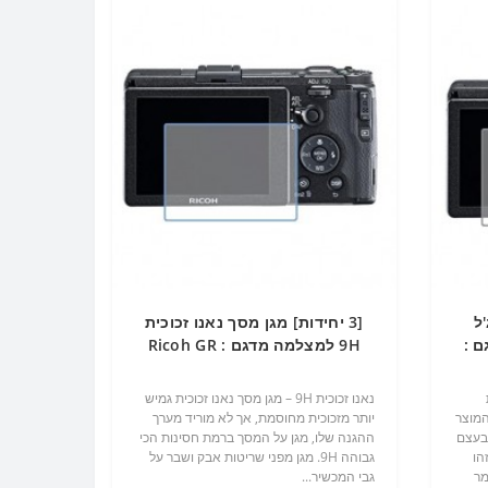
'ל
[3 יחידות] מגן מסך נאנו זכוכית
ם :
9H למצלמה מדגם : Ricoh GR
מותג : סקרין מובייל
נאנו זכוכית 9H – מגן מסך נאנו זכוכית גמיש
המוצר
יותר מזכוכית מחוסמת, אך לא מוריד מערך
 בעצם
ההגנה שלו, מגן על המסך ברמת חסינות הכי
 התעשייה TPU שזהו
גבוהה 9H. מגן מפני שריטות אבק ושבר על
מר
גבי המכשיר...