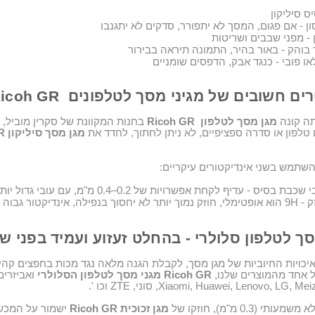
ס סיליקון
ון - אם פגום, המסך לא יתפורר, סדקים לא יתגנבו
 - מפני שבבים ושריטות
 בוהק - באור בהיר, התמונה תיראה בבירור
או פובי
-
כנגד אבק, הדפסים שומניים
ים חשובים של מגיני מסך לטלפונים
Ricoh GR
תה קונה
מגן מסך לטלפון
Ricoh GR
בחנות המקוונת של סקרין מוביל, 
 טלפון או סדרה ספציפיים,
ל
א ניתן לחתוך, לחדד את
מג
ן
מסך סיליקון
R
שתמש בשני אינדיקטורים עיקריים
:
שכבת בסיס - עדיף לקחת אפשרויות של 0.2–0.4 מ"מ, עם עובי גדול יותר.
ק
- 9H
הוא אופטימלי, חוזק נמוך יותר לא יחסוך בנפילה, אינדיקטור גבוה
ך לטלפון סלולרי - בהחלט זעזוע ועמיד בפני ש
יכויות החיוביות של
מגן מסך,
לקבלת הגנה מלאה נגד מכות בחפצים קהים
ל אחד מהמוצרים שלנו,
Ricoh GR
מגני מסך ל
טלפון הסלולרי
ואביזרי
Xiaomi, Huawei, Lenovo, LG, Meiz
סוני
, ZTE
וכו
'.
ותי (0.3 מ"מ), חוזקו של
מגן זכוכית
Ricoh GR
ישמור על המכשי