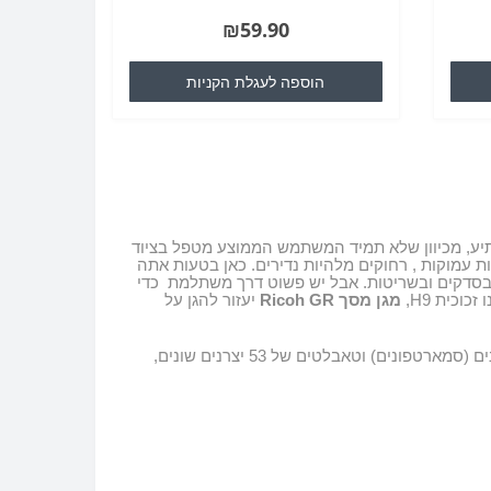
₪59.90
הוספה לעגלת הקניות
יע, מכיוון שלא תמיד המשתמש הממוצע מטפל בציוד
ות עמוקות
,
רחוקים מלהיות נדירים
.
כאן בטעות אתה
בסדקים ובשריטות
.
אבל יש פשוט דרך משתלמת
כדי
 זכוכית 9
H
,
מגן מ
סך
Ricoh GR
יעזור להגן על
וסחורות לכל דגמי הטלפונים (סמארטפונים) וטאבלטים של 53 יצרנים שונים,