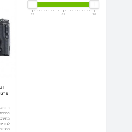
59
65
70
פרטיו
Ricoh GR 
הידרוג
ברכבת?
מחשבות
לכם יות
פרטיות