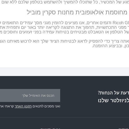
ע של המכשיר, כל שתוכלו להמשיך ולהשתמש בטלפון שלכם ללא שום 
 מחוסמת אולאופובית מחנות
סקרין מוביל
ודגמים אחרים, אנו מציעים להזמין מגני מסך עמידים התואמים ל
מפני התכתשויות, תהפוך את התצוגה לקריאה יותר באור יום ותפחית את
של הטלפון או הטאבלט מבטיחים בטיחות עמידה בפני זעזועים וחוסכים 
תה צריך כדי להפסיק לדאוג לבטיחות הציוד שלך הוא לרכוש מאיתנו הג
ון, ובביצוע ההזמנה
.
עת על הנחות?
ניוזלטר שלנו
ואני מסכים לתנאים
תקנון האתר
קראתי את