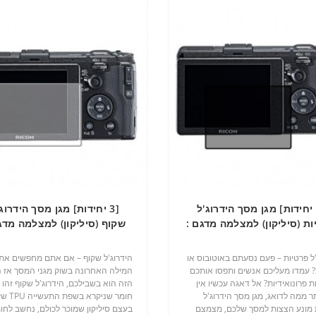
[3 יחידות] מגן מסך הידרוג'ל
[3 יחידות] מגן מסך הידרוג
ת (סיליקון) למצלמה מדגם :
שקוף (סיליקון) למצלמה מדג
מותג : סקרין מובייל
Ricoh GR מותג : סקרין מובייל
'ל פרטיות – פעם נסעתם באוטובוס או
הידרוג'ל שקוף – אם אתם מחפשים את
 עמדו מעליכם אנשים ותפסו אותכם
המילה האחרונה בשוק מגני המסך אז 
 פרונואידיות? אל דאגה עכשיו אין
הזה הוא בשבילכם, הידרוג'ל שקוף זהו
ר ממה לדואג, מגן מסך הידרוג'ל
חומר שניקרא בשפת
 מונע הצצות למסך שלכם, מצמצם
בעצם סיליקון שמוכר לכולם, נחשב לחו