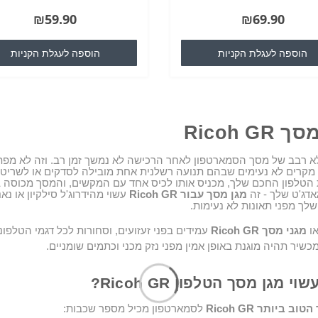
את נקודת הראיה מ90 מעלות ל30 מעלות,
עמיד מאוד, מונע שריטות אבק ושבר...
₪59.90
₪69.90
ע בראיה מלפנים המכשיר..
הוספה לעגלת הקניות
הוספה לעגלת הקניות
מסך
Ricoh GR
 רבב של מסך הסמארטפון לאחר הרכישה לא נמשך זמן רב
.
וזה לא מפת
מקרים לא נעימים שבהם תנועה רשלנית אחת מובילה לסדקים או לשריט
הטלפון החכם שלך, מכניס אותו לכיס אחד עם המקשים, והמסך מכוסה 
דג'ט שלך - זה
מגן מסך עבור
Ricoh GR
עשוי מהידרוג'ל סילקיון או נאנו
שלך מפני תאונות לא נעימות
.
או
מגני מסך
Ricoh GR
עמידים בפני זעזועים
,
כשיר תהיה מוגנת באופן אמין מפני נזק מכני וכתמים שומניים
.
שוי מגן מסך הטלפון
Ricoh GR
?
הטוב ביותר
Ricoh GR
לסמארטפון מכיל מספר שכבות
: