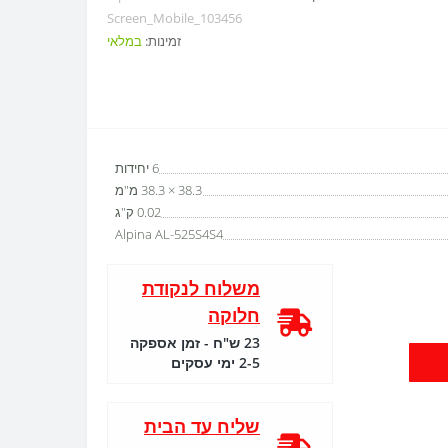
Screen_Mobile_103456
זמינות:
במלאי
6 יחידות
38.3 × 38.3 מ"מ
0.02 ק"ג
Alpina AL-525S4S4
משלוח לנקודת
חלוקה
23 ש"ח - זמן אספקה
2-5 ימי עסקים
שליח עד הבית