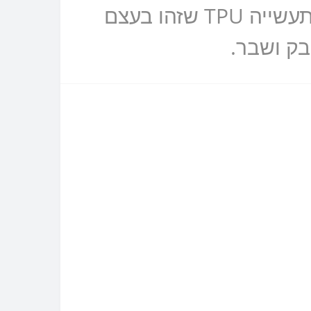
הוא בשבילכם, הידרוג'ל שקוף זהו בעצם חומר שניקרא בשפת התעשייה TPU שזהו בעצם
בק ושבר.