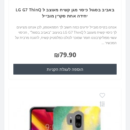
באביב בסגול כיסוי מגן קשיח מעוצב ל LG G7 ThinQ
יחידה אחת סקרין מובייל
אנחנו בקייס מובייל יודעים כמה חשוב לך הסמאטפון, לכן אנחנו מציעים
לך כיסוי קשיח מעוצב ל LG G7 ThinQ בעיצוב "באביב בסגול" , הכיסוי
עשוי מפוליקרבונט חומר שמוכר לכולנו כפלסטיק קשיח, להגנה מרבית על
המכשיר ...
₪79.90
הוספה לעגלת הקניות