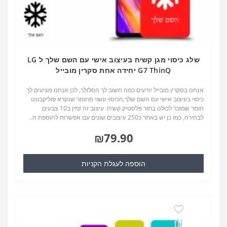
שלג כיסוי מגן קשיח בעיצוב אישי עם השם שלך ל LG
G7 ThinQ יחידה אחת סקרין מובייל
אנחנו בסקרין מובייל יודעים כמה חשוב לך הסלולר, לכן אנחנו מציעים לך
כיסוי בעיצוב אישי עם השם שלך,הכיסוי עשוי מחומר שנקרא פוליקבונט
חומר שמוכר לכולנו בתור פלסטיק קשיח. עיצוב זה זמין ב10 צבעים
לבחירה, כמו כן יש באתר כ250 עיצובים שונים עם אפשרות להוספת ה..
₪79.90
הוספה לעגלת הקניות