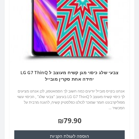
צבעי שלג כיסוי מגן קשיח מעוצב ל LG G7 ThinQ
יחידה אחת סקרין מובייל
אנחנו בקייס מובייל יודעים כמה חשוב לך הסמאטפון, לכן אנחנו מציעים
לך כיסוי קשיח מעוצב ל LG G7 ThinQ בעיצוב "צבעי שלג" , הכיסוי עשוי
מפוליקרבונט חומר שמוכר לכולנו כפלסטיק קשיח, להגנה מרבית על
המכשיר ...
₪79.90
הוספה לעגלת הקניות