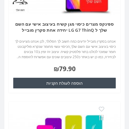
ספינקס מצרים כיסוי מגן קשיח בעיצוב אישי עם השם
שלך ל LG G7 ThinQ יחידה אחת סקרין מובייל
אנחנו בסקרין מובייל יודעים כמה חשוב לך הסלולר, לכן אנחנו מציעים לך
כיסוי בעיצוב אישי עם השם שלך,הכיסוי עשוי מחומר שנקרא פוליקבונט
חומר שמוכר לכולנו בתור פלסטיק קשיח. עיצוב זה זמין ב10 צבעים
לבחירה, כמו כן יש באתר כ250 עיצובים שונים עם אפשרות להוספת ה..
₪79.90
הוספה לעגלת הקניות