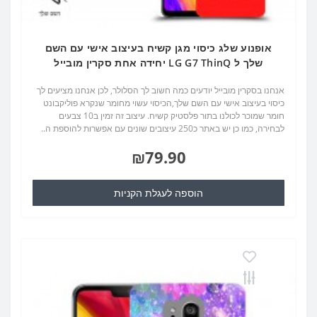
אופנוע שלג כיסוי מגן קשיח בעיצוב אישי עם השם
שלך ל LG G7 ThinQ יחידה אחת סקרין מובייל
אנחנו בסקרין מובייל יודעים כמה חשוב לך הסלולר, לכן אנחנו מציעים לך
כיסוי בעיצוב אישי עם השם שלך,הכיסוי עשוי מחומר שנקרא פוליקבונט
חומר שמוכר לכולנו בתור פלסטיק קשיח. עיצוב זה זמין ב10 צבעים
לבחירה, כמו כן יש באתר כ250 עיצובים שונים עם אפשרות להוספת ה..
₪79.90
הוספה לעגלת הקניות