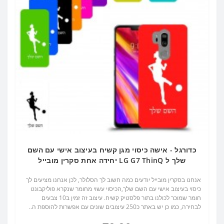
כדורגל - אישה כיסוי מגן קשיח בעיצוב אישי עם השם
שלך ל LG G7 ThinQ יחידה אחת סקרין מובייל
אנחנו בסקרין מובייל יודעים כמה חשוב לך הסלולר, לכן אנחנו מציעים לך
כיסוי בעיצוב אישי עם השם שלך,הכיסוי עשוי מחומר שנקרא פוליקבונט
חומר שמוכר לכולנו בתור פלסטיק קשיח. עיצוב זה זמין ב10 צבעים
לבחירה, כמו כן יש באתר כ250 עיצובים שונים עם אפשרות להוספת ה..