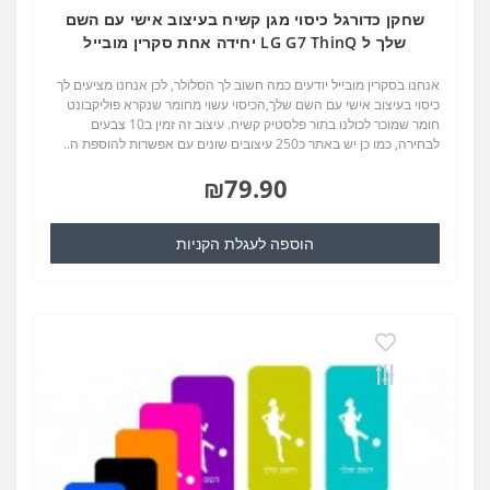
שחקן כדורגל כיסוי מגן קשיח בעיצוב אישי עם השם
שלך ל LG G7 ThinQ יחידה אחת סקרין מובייל
אנחנו בסקרין מובייל יודעים כמה חשוב לך הסלולר, לכן אנחנו מציעים לך
כיסוי בעיצוב אישי עם השם שלך,הכיסוי עשוי מחומר שנקרא פוליקבונט
חומר שמוכר לכולנו בתור פלסטיק קשיח. עיצוב זה זמין ב10 צבעים
לבחירה, כמו כן יש באתר כ250 עיצובים שונים עם אפשרות להוספת ה..
₪79.90
הוספה לעגלת הקניות