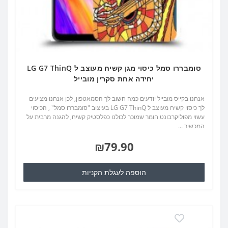
סומבררו סמל כיסוי מגן קשיח מעוצב ל LG G7 ThinQ
יחידה אחת סקרין מובייל
אנחנו בקייס מובייל יודעים כמה חשוב לך הסמאטפון, לכן אנחנו מציעים
לך כיסוי קשיח מעוצב ל LG G7 ThinQ בעיצוב "סומבררו סמל" , הכיסוי
עשוי מפוליקרבונט חומר שמוכר לכולנו כפלסטיק קשיח, להגנה מרבית על
המכשיר ...
₪79.90
הוספה לעגלת הקניות