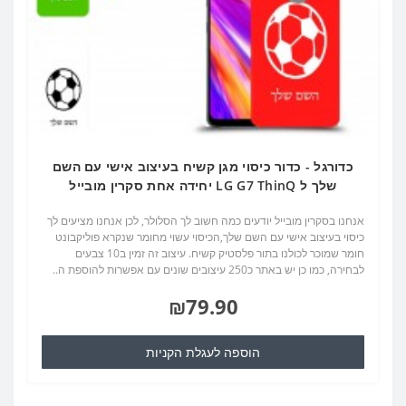
כדורגל - כדור כיסוי מגן קשיח בעיצוב אישי עם השם
שלך ל LG G7 ThinQ יחידה אחת סקרין מובייל
אנחנו בסקרין מובייל יודעים כמה חשוב לך הסלולר, לכן אנחנו מציעים לך
כיסוי בעיצוב אישי עם השם שלך,הכיסוי עשוי מחומר שנקרא פוליקבונט
חומר שמוכר לכולנו בתור פלסטיק קשיח. עיצוב זה זמין ב10 צבעים
לבחירה, כמו כן יש באתר כ250 עיצובים שונים עם אפשרות להוספת ה..
₪79.90
הוספה לעגלת הקניות