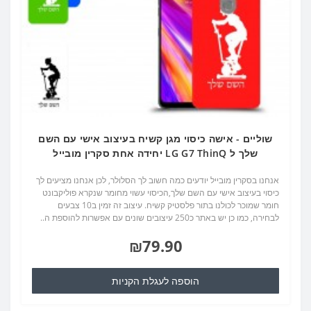
שוליים - אישה כיסוי מגן קשיח בעיצוב אישי עם השם
שלך ל LG G7 ThinQ יחידה אחת סקרין מובייל
אנחנו בסקרין מובייל יודעים כמה חשוב לך הסלולר, לכן אנחנו מציעים לך
כיסוי בעיצוב אישי עם השם שלך,הכיסוי עשוי מחומר שנקרא פוליקבונט
חומר שמוכר לכולנו בתור פלסטיק קשיח. עיצוב זה זמין ב10 צבעים
לבחירה, כמו כן יש באתר כ250 עיצובים שונים עם אפשרות להוספת ה..
₪79.90
הוספה לעגלת הקניות