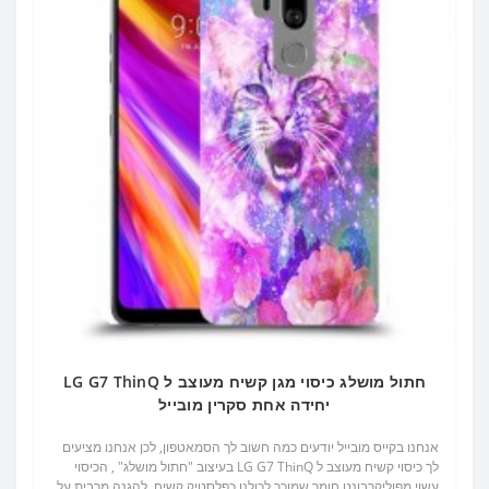
חתול מושלג כיסוי מגן קשיח מעוצב ל LG G7 ThinQ
יחידה אחת סקרין מובייל
אנחנו בקייס מובייל יודעים כמה חשוב לך הסמאטפון, לכן אנחנו מציעים
לך כיסוי קשיח מעוצב ל LG G7 ThinQ בעיצוב "חתול מושלג" , הכיסוי
עשוי מפוליקרבונט חומר שמוכר לכולנו כפלסטיק קשיח, להגנה מרבית על