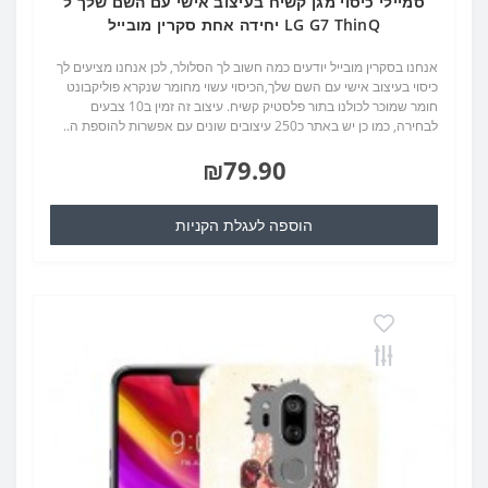
סמיילי כיסוי מגן קשיח בעיצוב אישי עם השם שלך ל
LG G7 ThinQ יחידה אחת סקרין מובייל
אנחנו בסקרין מובייל יודעים כמה חשוב לך הסלולר, לכן אנחנו מציעים לך
כיסוי בעיצוב אישי עם השם שלך,הכיסוי עשוי מחומר שנקרא פוליקבונט
חומר שמוכר לכולנו בתור פלסטיק קשיח. עיצוב זה זמין ב10 צבעים
לבחירה, כמו כן יש באתר כ250 עיצובים שונים עם אפשרות להוספת ה..
₪79.90
הוספה לעגלת הקניות