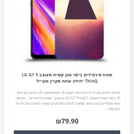
שטח פירמידים כיסוי מגן קשיח מעוצב ל LG G7
ThinQ יחידה אחת סקרין מובייל
אנחנו בקייס מובייל יודעים כמה חשוב לך הסמאטפון, לכן אנחנו מציעים
לך כיסוי קשיח מעוצב ל LG G7 ThinQ בעיצוב "שטח פירמידים" , הכיסוי
עשוי מפוליקרבונט חומר שמוכר לכולנו כפלסטיק קשיח, להגנה מרבית על
המכשיר ...
₪79.90