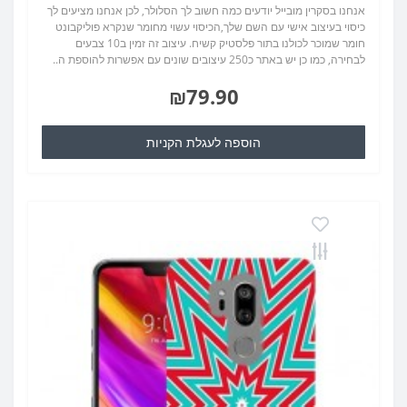
אנחנו בסקרין מובייל יודעים כמה חשוב לך הסלולר, לכן אנחנו מציעים לך
כיסוי בעיצוב אישי עם השם שלך,הכיסוי עשוי מחומר שנקרא פוליקבונט
חומר שמוכר לכולנו בתור פלסטיק קשיח. עיצוב זה זמין ב10 צבעים
לבחירה, כמו כן יש באתר כ250 עיצובים שונים עם אפשרות להוספת ה..
₪79.90
הוספה לעגלת הקניות