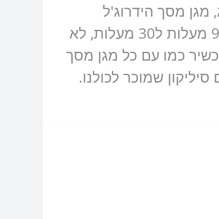
 מגן מסך הידרוג'ל
פרטיות מונע הצצות למסך שלכם, מצמצם את נקודת הראיה מ90 מעלות ל30 מעלות, לא
שיר כמו עם כל מגן מסך
ת התעשיתית נקרא TPU שזהו בעצם סיליקון שמוכר לכולנו.