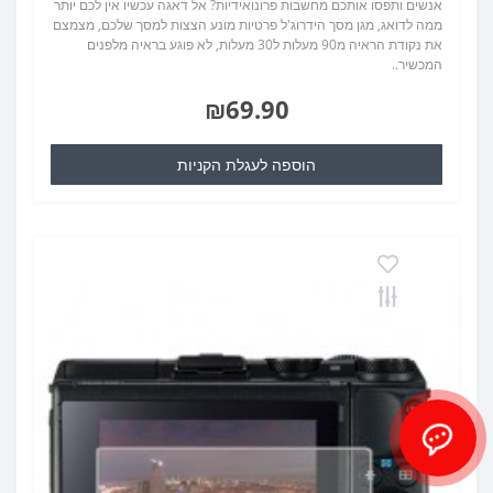
אנשים ותפסו אותכם מחשבות פרונואידיות? אל דאגה עכשיו אין לכם יותר
ממה לדואג, מגן מסך הידרוג'ל פרטיות מונע הצצות למסך שלכם, מצמצם
את נקודת הראיה מ90 מעלות ל30 מעלות, לא פוגע בראיה מלפנים
המכשיר..
₪69.90
הוספה לעגלת הקניות