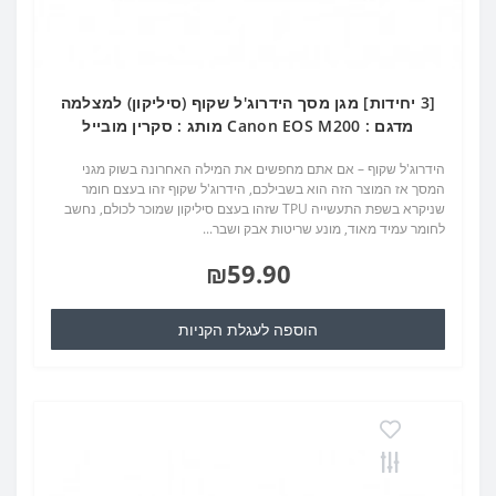
[3 יחידות] מגן מסך הידרוג'ל שקוף (סיליקון) למצלמה
מדגם : Canon EOS M200 מותג : סקרין מובייל
הידרוג'ל שקוף – אם אתם מחפשים את המילה האחרונה בשוק מגני
המסך אז המוצר הזה הוא בשבילכם, הידרוג'ל שקוף זהו בעצם חומר
שניקרא בשפת התעשייה TPU שזהו בעצם סיליקון שמוכר לכולם, נחשב
לחומר עמיד מאוד, מונע שריטות אבק ושבר...
₪59.90
הוספה לעגלת הקניות