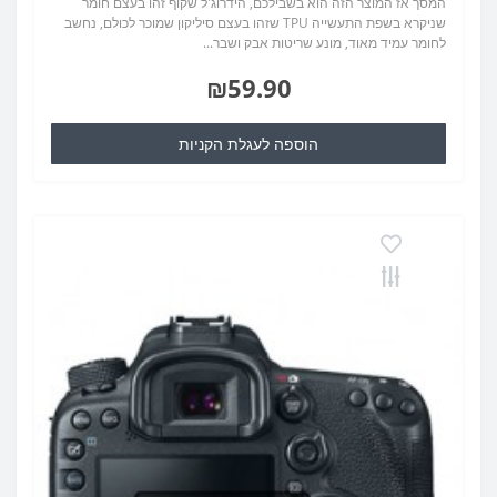
המסך אז המוצר הזה הוא בשבילכם, הידרוג'ל שקוף זהו בעצם חומר
שניקרא בשפת התעשייה TPU שזהו בעצם סיליקון שמוכר לכולם, נחשב
לחומר עמיד מאוד, מונע שריטות אבק ושבר...
₪59.90
הוספה לעגלת הקניות