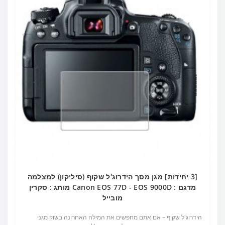
[3 יחידות] מגן מסך הידרוג'ל שקוף (סיליקון) למצלמה
מדגם : Canon EOS 77D - EOS 9000D מותג : סקרין
מובייל
הידרוג'ל שקוף – אם אתם מחפשים את המילה האחרונה בשוק מגני