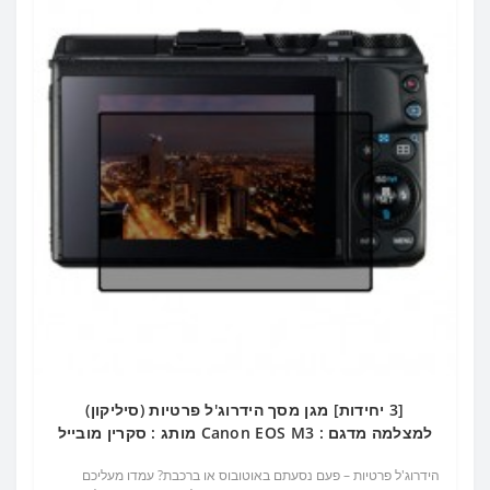
[3 יחידות] מגן מסך הידרוג'ל פרטיות (סיליקון)
למצלמה מדגם : Canon EOS M3 מותג : סקרין מובייל
הידרוג'ל פרטיות – פעם נסעתם באוטובוס או ברכבת? עמדו מעליכם