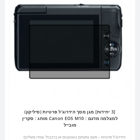
[3 יחידות] מגן מסך הידרוג'ל פרטיות (סיליקון)
למצלמה מדגם : Canon EOS M10 מותג : סקרין
מובייל
הידרוג'ל פרטיות – פעם נסעתם באוטובוס או ברכבת? עמדו מעליכם