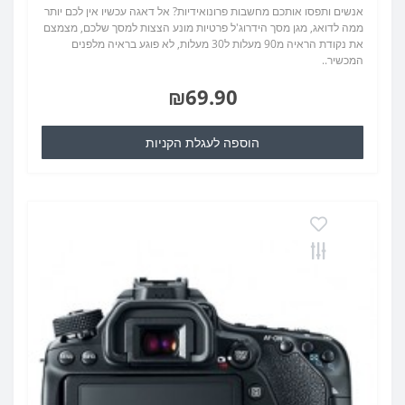
אנשים ותפסו אותכם מחשבות פרונואידיות? אל דאגה עכשיו אין לכם יותר
ממה לדואג, מגן מסך הידרוג'ל פרטיות מונע הצצות למסך שלכם, מצמצם
את נקודת הראיה מ90 מעלות ל30 מעלות, לא פוגע בראיה מלפנים
המכשיר..
₪69.90
הוספה לעגלת הקניות