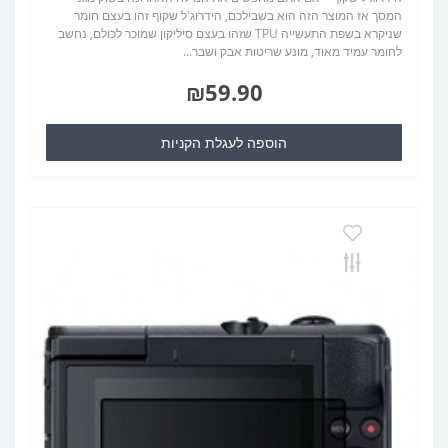
המסך אז המוצר הזה הוא בשבילכם, הידרוג'ל שקוף זהו בעצם חומר
שניקרא בשפת התעשייה TPU שזהו בעצם סיליקון שמוכר לכולם, נחשב
לחומר עמיד מאוד, מונע שריטות אבק ושבר...
₪59.90
הוספה לעגלת הקניות