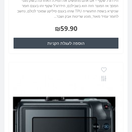
הידרוג'ל שקוף – אם אתם מחפשים את המילה האחרונה בשוק מגני
המסך אז המוצר הזה הוא בשבילכם, הידרוג'ל שקוף זהו בעצם חומר
שניקרא בשפת התעשייה TPU שזהו בעצם סיליקון שמוכר לכולם, נחשב
לחומר עמיד מאוד, מונע שריטות אבק ושבר...
₪59.90
הוספה לעגלת הקניות