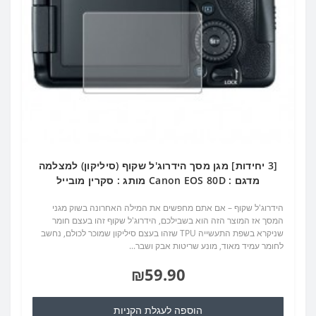
[3 יחידות] מגן מסך הידרוג'ל שקוף (סיליקון) למצלמה
מדגם : Canon EOS 80D מותג : סקרין מובייל
הידרוג'ל שקוף – אם אתם מחפשים את המילה האחרונה בשוק מגני
המסך אז המוצר הזה הוא בשבילכם, הידרוג'ל שקוף זהו בעצם חומר
שניקרא בשפת התעשייה TPU שזהו בעצם סיליקון שמוכר לכולם, נחשב
לחומר עמיד מאוד, מונע שריטות אבק ושבר...
₪59.90
הוספה לעגלת הקניות