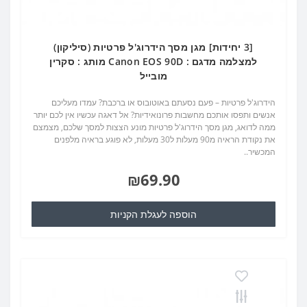
[3 יחידות] מגן מסך הידרוג'ל פרטיות (סיליקון)
למצלמה מדגם : Canon EOS 90D מותג : סקרין
מובייל
הידרוג'ל פרטיות – פעם נסעתם באוטובוס או ברכבת? עמדו מעליכם
אנשים ותפסו אותכם מחשבות פרונואידיות? אל דאגה עכשיו אין לכם יותר
ממה לדואג, מגן מסך הידרוג'ל פרטיות מונע הצצות למסך שלכם, מצמצם
את נקודת הראיה מ90 מעלות ל30 מעלות, לא פוגע בראיה מלפנים
המכשיר..
₪69.90
הוספה לעגלת הקניות