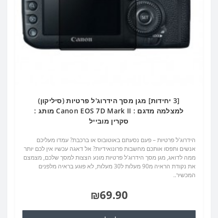
[3 יחידות] מגן מסך הידרוג'ל פרטיות (סיליקון)
למצלמה מדגם : Canon EOS 7D Mark II מותג :
סקרין מובייל
הידרוג'ל פרטיות – פעם נסעתם באוטובוס או ברכבת? עמדו מעליכם
אנשים ותפסו אותכם מחשבות פרונואידיות? אל דאגה עכשיו אין לכם יותר
ממה לדואג, מגן מסך הידרוג'ל פרטיות מונע הצצות למסך שלכם, מצמצם
את נקודת הראיה מ90 מעלות ל30 מעלות, לא פוגע בראיה מלפנים
המכשיר..
₪69.90