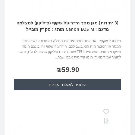
[3 יחידות] מגן מסך הידרוג'ל שקוף (סיליקון) למצלמה
מדגם : Canon EOS M מותג : סקרין מובייל
הידרוג'ל שקוף – אם אתם מחפשים את המילה האחרונה בשוק מגני
המסך אז המוצר הזה הוא בשבילכם, הידרוג'ל שקוף זהו בעצם חומר
שניקרא בשפת התעשייה TPU שזהו בעצם סיליקון שמוכר לכולם, נחשב
לחומר עמיד מאוד, מונע שריטות אבק ושבר...
₪59.90
הוספה לעגלת הקניות