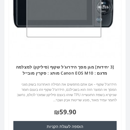
[3 יחידות] מגן מסך הידרוג'ל שקוף (סיליקון) למצלמה
מדגם : Canon EOS M10 מותג : סקרין מובייל
הידרוג'ל שקוף – אם אתם מחפשים את המילה האחרונה בשוק מגני
המסך אז המוצר הזה הוא בשבילכם, הידרוג'ל שקוף זהו בעצם חומר
שניקרא בשפת התעשייה TPU שזהו בעצם סיליקון שמוכר לכולם, נחשב
לחומר עמיד מאוד, מונע שריטות אבק ושבר...
₪59.90
הוספה לעגלת הקניות