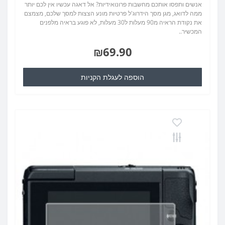
אנשים ותפסו אותכם מחשבות פרונואידיות? אל דאגה עכשיו אין לכם יותר
ממה לדואג, מגן מסך הידרוג'ל פרטיות מונע הצצות למסך שלכם, מצמצם
את נקודת הראיה מ90 מעלות ל30 מעלות, לא פוגע בראיה מלפנים
המכשיר..
₪69.90
הוספה לעגלת הקניות