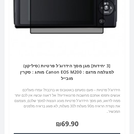
[3 יחידות] מגן מסך הידרוג'ל פרטיות (סיליקון)
למצלמה מדגם : Canon EOS M200 מותג : סקרין
מובייל
הידרוג'ל פרטיות – פעם נסעתם באוטובוס או ברכבת? עמדו מעליכם
אנשים ותפסו אותכם מחשבות פרונואידיות? אל דאגה עכשיו אין לכם יותר
ממה לדואג, מגן מסך הידרוג'ל פרטיות מונע הצצות למסך שלכם, מצמצם
את נקודת הראיה מ90 מעלות ל30 מעלות, לא פוגע בראיה מלפנים
המכשיר..
₪69.90