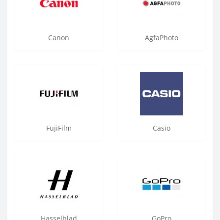
Canon
AgfaPhoto
FujiFilm
Casio
Hasselblad
GoPro