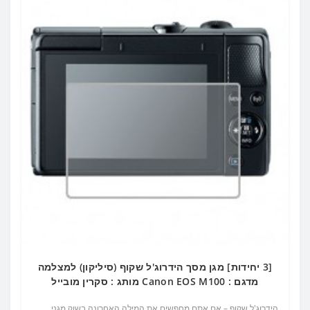
[3 יחידות] מגן מסך הידרוג'ל שקוף (סיליקון) למצלמה
מדגם : Canon EOS M100 מותג : סקרין מובייל
הידרוג'ל שקוף – אם אתם מחפשים את המילה האחרונה בשוק מגני