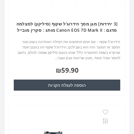
[3 יחידות] מגן מסך הידרוג'ל שקוף (סיליקון) למצלמה
מדגם : Canon EOS 7D Mark II מותג : סקרין מובייל
הידרוג'ל שקוף – אם אתם מחפשים את המילה האחרונה בשוק מגני
המסך אז המוצר הזה הוא בשבילכם, הידרוג'ל שקוף זהו בעצם חומר
שניקרא בשפת התעשייה TPU שזהו בעצם סיליקון שמוכר לכולם, נחשב
לחומר עמיד מאוד, מונע שריטות אבק ושבר...
₪59.90
הוספה לעגלת הקניות