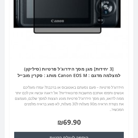
[3 יחידות] מגן מסך הידרוג'ל פרטיות (סיליקון)
למצלמה מדגם : Canon EOS M מותג : סקרין מובייל
הידרוג'ל פרטיות – פעם נסעתם באוטובוס או ברכבת? עמדו מעליכם
אנשים ותפסו אותכם מחשבות פרונואידיות? אל דאגה עכשיו אין לכם יותר
ממה לדואג, מגן מסך הידרוג'ל פרטיות מונע הצצות למסך שלכם, מצמצם
את נקודת הראיה מ90 מעלות ל30 מעלות, לא פוגע בראיה מלפנים
המכשיר..
₪69.90
הוספה לעגלת הקניות