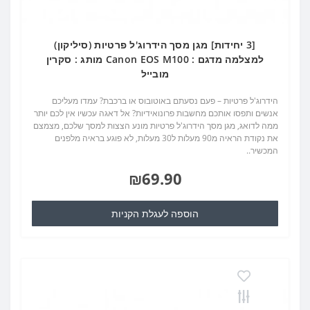
[3 יחידות] מגן מסך הידרוג'ל פרטיות (סיליקון)
למצלמה מדגם : Canon EOS M100 מותג : סקרין
מובייל
הידרוג'ל פרטיות – פעם נסעתם באוטובוס או ברכבת? עמדו מעליכם
אנשים ותפסו אותכם מחשבות פרונואידיות? אל דאגה עכשיו אין לכם יותר
ממה לדואג, מגן מסך הידרוג'ל פרטיות מונע הצצות למסך שלכם, מצמצם
את נקודת הראיה מ90 מעלות ל30 מעלות, לא פוגע בראיה מלפנים
המכשיר..
₪69.90
הוספה לעגלת הקניות