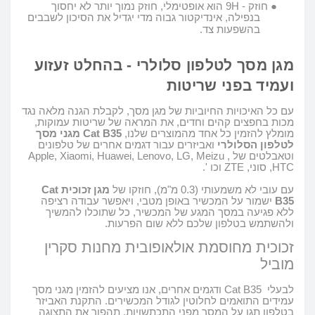
●
חוזק
- 9H
הוא אופטימלי, חוזק נמוך יותר לא יחסוך
בנפילה, אינדיקטור גבוה מדי יגדיל את הסיכון לשבבים
בהשפעות צד
.
מגן מסך לטלפון סלולרי - בהחלט זעזוע
ועמיד בפני שריטות
עם כל האיכויות החיוביות של
מגן מסך,
לקבלת הגנה מלאה נגד
מכות בחפצים קהים וחדים, את המראה של שריטות עמוקות,
מומלץ להזמין כל אחד מהמוצרים שלנו,
Cat B35
מגני מסך
ל
טלפון הסלולרי
ואביזרים עבור דגמים אחרים של טלפונים
וטאבלטים של
Apple, Xiaomi, Huawei, Lenovo, LG, Meizu ,
HTC,
סוני
, ZTE
וכו
'.
עם עובי לא משמעותי (0.3 מ"מ), חוזקו של
מגן זכוכית
Cat
B35
ישמור על המכשיר באופן מטבי, ויאפשר עבודה רציפה
ללא פגיעה במסך המגע של המכשיר, כל שתוכלו להמשיך
ולהשתמש בטלפון שלכם ללא שום הפרעות.
זכוכית מחוסמת אולאופובית מחנות
סקרין
מוביל
לבעלי
Cat B35
ודגמים אחרים, אנו מציעים להזמין מגני מסך
עמידים התואמים לחלוטין לגודל המכשירים
.
התקנת האביזר
בטלפון תגן על המסך מפני התכתשויות, תהפוך את התצוגה