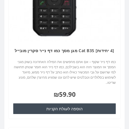
[4 יחידות] Cat B35 מגן מסך כמו דף נייר סקרין מובייל
כמו דף נייר שקוף – אם אתם מחפשים את המילה האחרונה בשוק מגני
המסך אז המוצר הזה הוא בשבילכם, כמו דף נייר הוא חומר שנותן תחושה
למי שרושם על גבי המכשיר כאילו הוא כותב על דף נייר ממש, מיועד
לשימוש בסלולרים וטבלטים שיש להם עט שמגיע מהיצרן שלהם, מונע
שריטו..
₪59.90
הוספה לעגלת הקניות