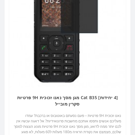
[4 יחידות] Cat B35 מגן מסך נאנו זכוכית 9H פרטיות
סקרין מובייל
נאנו זכוכית 9H פרטיות – פעם נסעתם באוטובוס או ברכבת? עמדו
מעליכם אנשים ותפסו אותכם מחשבות פרונואידיות? אל דאגה עכשיו אין
לכם יותר ממה לדואג, מגן מסך נאנו זכוכית 9H פרטיות מונע הצצות למסך
שלכם, מצמצם את נקודת הראיה מ180 מעלות ל60 מעלות, לא פוגע