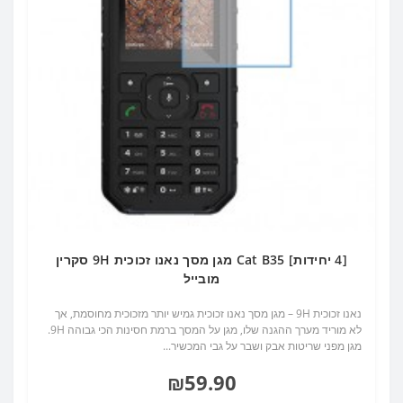
[4 יחידות] Cat B35 מגן מסך נאנו זכוכית 9H סקרין
מובייל
נאנו זכוכית 9H – מגן מסך נאנו זכוכית גמיש יותר מזכוכית מחוסמת, אך
לא מוריד מערך ההגנה שלו, מגן על המסך ברמת חסינות הכי גבוהה 9H.
מגן מפני שריטות אבק ושבר על גבי המכשיר...
₪59.90