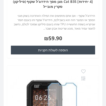
[4 יחידות] Cat B35 מגן מסך הידרוג'ל שקוף (סיליקון)
סקרין מובייל
הידרוג'ל שקוף – אם אתם מחפשים את המילה האחרונה בשוק מגני
המסך אז המוצר הזה הוא בשבילכם, הידרוג'ל שקוף זהו בעצם חומר
שניקרא בשפת התעשייה TPU שזהו בעצם סיליקון שמוכר לכולם, נחשב
לחומר עמיד מאוד, מונע שריטות אבק ושבר...
₪59.90
הוספה לעגלת הקניות