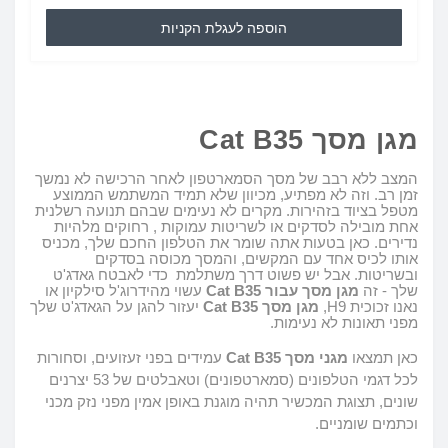
הוספה לעגלת הקניות
מגן מסך
Cat B35
המצב ללא רבב של מסך הסמארטפון לאחר הרכישה לא נמשך
זמן רב
.
וזה לא מפתיע, מכיוון שלא תמיד המשתמש הממוצע
מטפל בציוד בזהירות
.
מקרים לא נעימים שבהם תנועה רשלנית
אחת מובילה לסדקים או לשריטות עמוקות
,
רחוקים מלהיות
נדירים
.
כאן בטעות אתה שומר את הטלפון החכם שלך, מכניס
אותו לכיס אחד עם המקשים, והמסך מכוסה בסדקים
ובשריטות
.
אבל יש פשוט דרך משתלמת
כדי לאבטח גאדג'ט
שלך - זה
מגן מסך עבור
Cat B35
עשוי מהידרוג'ל סילקיון או
נאנו זכוכית 9
H
,
מגן מ
סך
Cat B35
יעזור להגן על הגאדג'ט שלך
מפני תאונות לא נעימות
.
כאן תמצאו
מגני מסך
Cat B35
עמידים בפני זעזועים
,
וסחורות
לכל דגמי הטלפונים (סמארטפונים) וטאבלטים של 53 יצרנים
שונים, תצוגת המכשיר תהיה מוגנת באופן אמין מפני נזק מכני
וכתמים שומניים
.