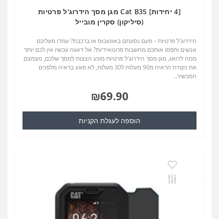
[4 יחידות] Cat B35 מגן מסך הידרוג'ל פרטיות
(סיליקון) סקרין מובייל
הידרוג'ל פרטיות – פעם נסעתם באוטובוס או ברכבת? עמדו מעליכם
אנשים ותפסו אותכם מחשבות פרונואידיות? אל דאגה עכשיו אין לכם יותר
ממה לדואג, מגן מסך הידרוג'ל פרטיות מונע הצצות למסך שלכם, מצמצם
את נקודת הראיה מ90 מעלות ל30 מעלות, לא פוגע בראיה מלפנים
המכשיר..
₪69.90
הוספה לעגלת הקניות