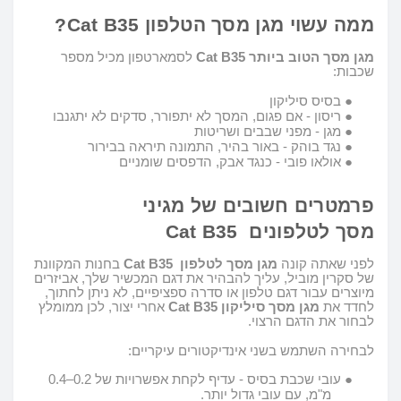
ממה עשוי מגן מסך הטלפון
Cat B35
?
מגן
מסך הטוב ביותר
Cat B35
לסמארטפון מכיל מספר
שכבות
:
●
בסיס סיליקון
●
ריסון - אם פגום, המסך לא יתפורר, סדקים לא יתגנבו
●
מגן - מפני שבבים ושריטות
●
נגד בוהק - באור בהיר, התמונה תיראה בבירור
●
אולאו פובי
-
כנגד אבק, הדפסים שומניים
פרמטרים חשובים של מגיני
מסך לטלפונים
Cat B35
לפני שאתה קונה
מגן מסך לטלפון
Cat B35
בחנות המקוונת
של סקרין מוביל, עליך להבהיר את דגם המכשיר שלך, אביזרים
מיוצרים עבור דגם טלפון או סדרה ספציפיים,
ל
א ניתן לחתוך,
לחדד את
מג
ן
מסך סיליקון
Cat B35
אחרי יצור, לכן ממומלץ
לבחור את הדגם הרצוי.
לבחירה השתמש בשני אינדיקטורים עיקריים
:
●
עובי שכבת בסיס - עדיף לקחת אפשרויות של 0.2–0.4
מ"מ, עם עובי גדול יותר.