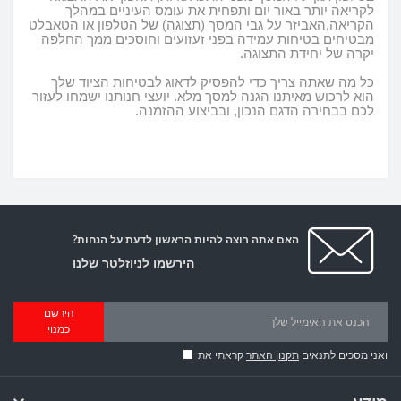
לקריאה יותר באור יום ותפחית את עומס העיניים במהלך
הקריאה,האביזר על גבי המסך (תצוגה) של הטלפון או הטאבלט
מבטיחים בטיחות עמידה בפני זעזועים וחוסכים ממך החלפה
יקרה של יחידת התצוגה
.
כל מה שאתה צריך כדי להפסיק לדאוג לבטיחות הציוד שלך
הוא לרכוש מאיתנו הגנה למסך מלא
.
יועצי חנותנו ישמחו לעזור
לכם בבחירה הדגם הנכון, ובביצוע ההזמנה
.
האם אתה רוצה להיות הראשון לדעת על הנחות?
הירשמו לניוזלטר שלנו
הירשם
כמנוי
ואני מסכים לתנאים
תקנון האתר
קראתי את