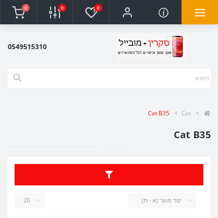
0
0
0
0549515310
Cat B35
Cat
Cat B35