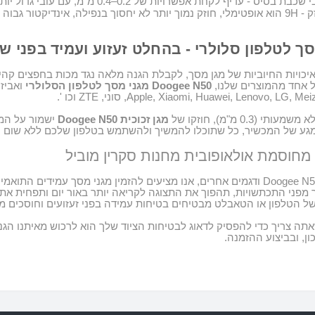
שכבת בסיס - עדיף לקחת אפשרויות של 0.2–0.4 מ"מ, עם עובי גדול יותר.
ק
- 9H
הוא אופטימלי, חוזק נמוך יותר לא יחסוך בנפילה, אינדיקטור גבוה
ך לטלפון סלולרי - בהחלט זעזוע ועמיד בפני ש
יכויות החיוביות של
מגן מסך,
לקבלת הגנה מלאה נגד מכות בחפצים קהים
ל אחד מהמוצרים שלנו,
Doogee N50
מגני מסך ל
טלפון הסלולרי
ואביז
Apple, Xiaomi, Huawei, Lenovo, LG, Meiz
סוני
, ZTE
וכו
'.
ותי (0.3 מ"מ), חוזקו של
מגן זכוכית
Doogee N50
ישמור על המכ
ע של המכשיר, כל שתוכלו להמשיך ולהשתמש בטלפון שלכם ללא שום 
 מחוסמת אולאופובית מחנות
סקרין מוביל
ודגמים אחרים, אנו מציעים להזמין מגני מסך עמידים התואמי
מפני התכתשויות, תהפוך את התצוגה לקריאה יותר באור יום ותפחית את
של הטלפון או הטאבלט מבטיחים בטיחות עמידה בפני זעזועים וחוסכים 
תה צריך כדי להפסיק לדאוג לבטיחות הציוד שלך הוא לרכוש מאיתנו הג
ון, ובביצוע ההזמנה
.