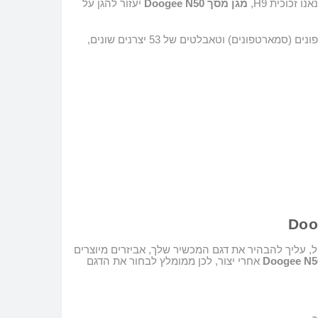
אנו זכוכית 9
H
,
מגן מ
סך
Doogee N50
יעזור להגן על
וסחורות לכל דגמי הטלפונים (סמארטפונים) וטאבלטים של 53 יצרנים שונים,
ל, עליך להבהיר את דגם המכשיר שלך, אביזרים מיוצרים
Doogee N5
אחרי יצור, לכן ממומלץ לבחור את הדגם