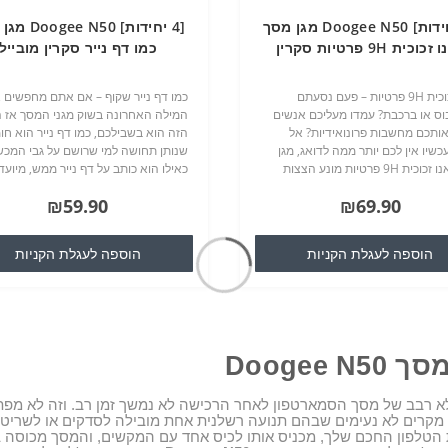
[4 יחידות] Doogee N50 מגן מסך
[4 יחידות]  N50
נאנו זכוכית 9H פרטיות סקרין
כמו דף נייר סקרין מובייל
מובייל
נאנו זכוכית 9H פרטיות – פעם נסעתם
כמו דף נייר שקוף – אם אתם מחפשים 
וס או ברכבת? עמדו מעליכם אנשים
המילה האחרונה בשוק מגני המסך אז 
אותכם מחשבות פרונואידיות? אל
הזה הוא בשבילכם, כמו דף נייר הוא חו
שיו אין לכם יותר ממה לדואג, מגן
שנותן תחושה למי שרושם על גבי המכש
מסך נאנו זכוכית 9H פרטיות מונע הצצות
כאילו הוא כותב על דף נייר ממש, מיועד
לכם, מצמצם את נקודת הראיה
לשימוש בסלולרים וטבלטים שיש להם 
₪59.90
₪69.90
שמגיע מהיצרן שלהם, מונע שריטו..
הוספה לעגלת הקניות
הוספה לעגלת הקניות
מסך
Doogee N50
 רבב של מסך הסמארטפון לאחר הרכישה לא נמשך זמן רב
.
וזה לא מפת
מקרים לא נעימים שבהם תנועה רשלנית אחת מובילה לסדקים או לשריט
הטלפון החכם שלך, מכניס אותו לכיס אחד עם המקשים, והמסך מכוסה 