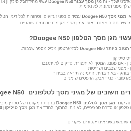
דג'ט שלך - זה
מגן מסך עבור
Doogee N50
עשוי מהידרוג'ל סילקיון או נ
שלך מפני תאונות לא נעימות
.
או
מגני מסך
Doogee N50
עמידים בפני זעזועים
,
כשיר תהיה מוגנת באופן אמין מפני נזק מכני וכתמים שומניים
.
שוי מגן מסך הטלפון
Doogee N50
?
הטוב ביותר
Doogee N50
לסמארטפון מכיל מספר שכבות
:
ס סיליקון
ון - אם פגום, המסך לא יתפורר, סדקים לא יתגנבו
 - מפני שבבים ושריטות
 בוהק - באור בהיר, התמונה תיראה בבירור
או פובי
-
כנגד אבק, הדפסים שומניים
ים חשובים של מגיני מסך לטלפונים
Doogee N50
תה קונה
מגן מסך לטלפון
Doogee N50
בחנות המקוונת של סקרין מובי
 טלפון או סדרה ספציפיים,
ל
א ניתן לחתוך, לחדד את
מג
ן
מסך סיליקון
0
שתמש בשני אינדיקטורים עיקריים
: