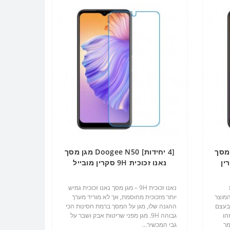
Doogee מגן מסך
[4 יחידות] Doogee N50 מגן מסך
ין
נאנו זכוכית 9H סקרין מובייל
נאנו זכוכית 9H – מגן מסך נאנו זכוכית גמיש
המוצר
יותר מזכוכית מחוסמת, אך לא מוריד מערך
 בעצם
ההגנה שלו, מגן על המסך ברמת חסינות הכי
 התעשייה TPU שזהו
גבוהה 9H. מגן מפני שריטות אבק ושבר על
מר
גבי המכשיר...