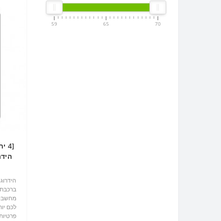
59
65
70
הידר
הידרוג
ברכבת?
מחשבות
לכם יות
פרטיות