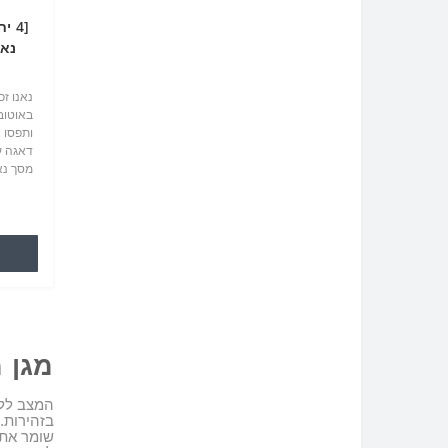
באוטוב
ותפסו 
דאגה עכ
למסך ש
מ180 מעלות ל60 מעלות, לא פוגע בראיה ..
מגן 
המצב ללא
בזהירות
.
שומר את 