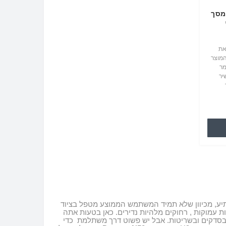
Doogee מגן מסך
את
המוצר
מר
יר
עט
יע, מכיוון שלא תמיד המשתמש הממוצע מטפל בציוד
ות עמוקות
,
רחוקים מלהיות נדירים
.
כאן בטעות אתה
בסדקים ובשריטות
.
אבל יש פשוט דרך משתלמת
כדי