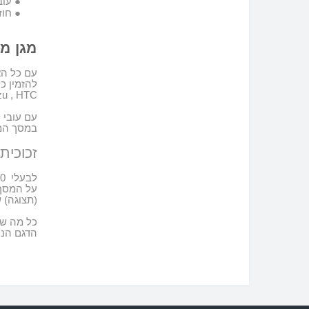
●
עובי 
●
חוז
מגן מס
עם כל הא
להזמין כ
u , HTC,
עם עובי לא משמע
במסך המג
זכוכית
לבעלי
Doogee N50
על המסך 
(תצוגה) 
כל מה שא
הדגם הנכ