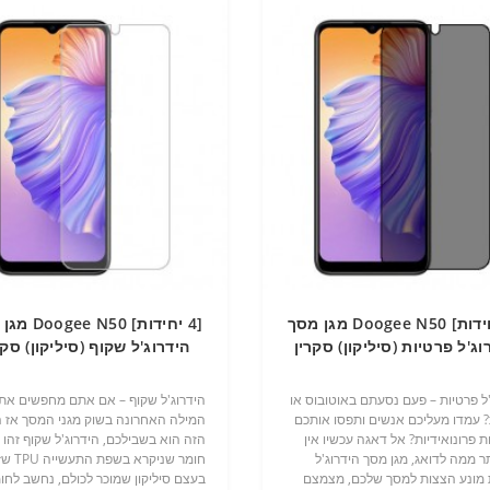
[4 יחידות] Doogee N50 מגן מסך
[4 יחידות]  N50
וג'ל פרטיות (סיליקון) סקרין
הידרוג'ל שקוף (סיליקון) סקר
מובייל
מובייל
'ל פרטיות – פעם נסעתם באוטובוס או
הידרוג'ל שקוף – אם אתם מחפשים את
 עמדו מעליכם אנשים ותפסו אותכם
המילה האחרונה בשוק מגני המסך אז 
 פרונואידיות? אל דאגה עכשיו אין
הזה הוא בשבילכם, הידרוג'ל שקוף זהו
ר ממה לדואג, מגן מסך הידרוג'ל
חומר שניקרא בשפת
 מונע הצצות למסך שלכם, מצמצם
בעצם סיליקון שמוכר לכולם, נחשב לחו