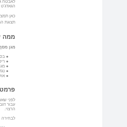
לאבטח גא
הגאדג'ט 
כאן תמצ
תצוגת המ
ממה ע
מגן
מסך 
●
בסי
●
ריס
●
מגן
●
נגד
●
אול
פרמטר
לפני שא
עבור דגם
הרצוי.
לבחירה ה