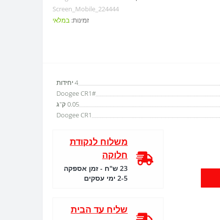
Screen_Mobile_224444
זמינות:
במלאי
4 יחידות
Doogee CR1#
0.05 ק"ג
Doogee CR1
משלוח לנקודת
חלוקה
23 ש"ח - זמן אספקה
2-5 ימי עסקים
שליח עד הבית