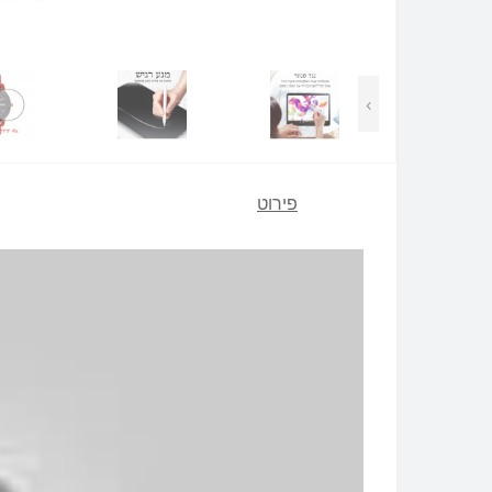
›
פירוט