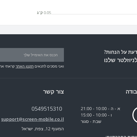
0.05 ק"ג
עת על הנחות?
ניוזלטר שלנו
ואני מסכים לתנאים
תקנון האתר
קראתי את
ודה
צור קשר
0549515310
א - ה - 10:00 - 21:00
ו - 10:00 - 15:00
support@screen-mobile.co.il
שבת - סגור
המעוף 12, צפת, ישראל
תות החברתיות: