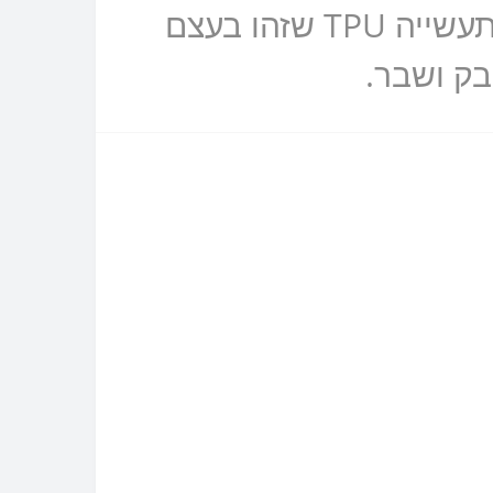
הוא בשבילכם, הידרוג'ל שקוף זהו בעצם חומר שניקרא בשפת התעשייה TPU שזהו בעצם
בק ושבר.