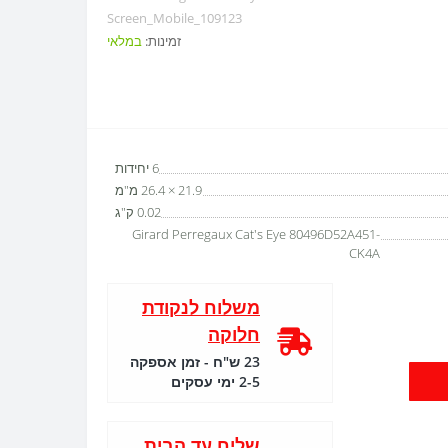
Screen_Mobile_109123
זמינות:
במלאי
6 יחידות
21.9 × 26.4 מ"מ
0.02 ק"ג
Girard Perregaux Cat's Eye 80496D52A451-
CK4A
משלוח לנקודת
חלוקה
23 ש"ח - זמן אספקה
2-5 ימי עסקים
שליח עד הבית