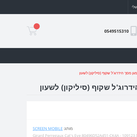
לי
0549515310
מותג:
SCREEN MOBILE
:
Girard Perregaux Cat's Eye 80496D52A451-CK4A - 109123