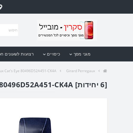
מגני מסך
כיסויים
רצועות לשעונים ח
aux Cat's Eye 80496D52A451-CK4A
Girard Perregaux
[6 יחידות] Girard Perregaux Cat's Eye 80496D52A451-CK4A מגן מסך הידרוג'ל שקוף (סיליקון) לשעון