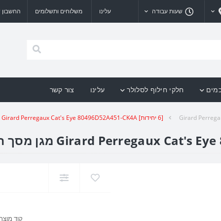
שעות עבודה
עלינו
משלוחים ותשלומים
החשבון ש
כמים
חלקי חילוף לסלולר
עלינו
צור קשר
Girard Perreg
[6 יחידות] Girard Perregaux Cat's Eye 80496D52A451-CK4A מגן מסך הידרוג'ל שקוף (סיליקון) לשעון
קוד מוצר