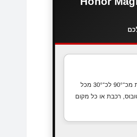
(סיליקון) Honor Magic V6 5G -
כם
מגן מסך הידרוג'ל פרטיות נועד למנוע הצצות מהצדדים. זווית הראייה מצטמצמת מכ־90° לכ־30° מכל
בוס, רכבת או כל מקום