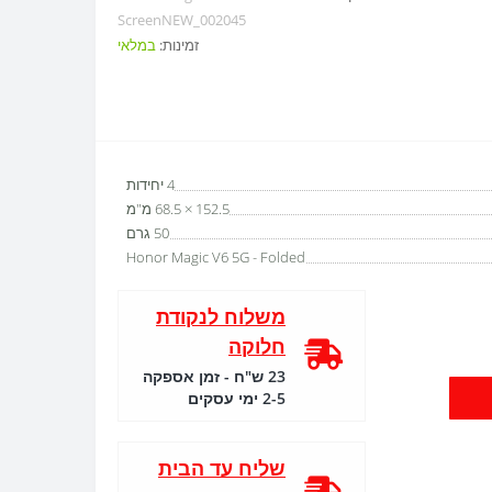
ScreenNEW_002045
זמינות:
במלאי
4 יחידות
152.5 × 68.5 מ"מ
50 גרם
Honor Magic V6 5G - Folded
משלוח לנקודת
חלוקה
23 ש"ח - זמן אספקה
2-5 ימי עסקים
שליח עד הבית