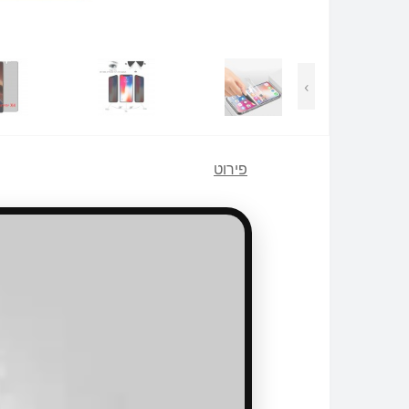
›
פירוט