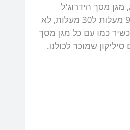
 מגן מסך הידרוג'ל
פרטיות מונע הצצות למסך שלכם, מצמצם את נקודת הראיה מ90 מעלות ל30 מעלות, לא
שיר כמו עם כל מגן מסך
ת התעשיתית נקרא TPU שזהו בעצם סיליקון שמוכר לכולנו.