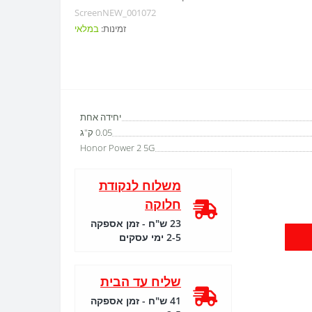
ScreenNEW_001072
זמינות:
במלאי
יחידה אחת
0.05 ק"ג
Honor Power 2 5G
משלוח לנקודת
חלוקה
23 ש"ח - זמן אספקה
2-5 ימי עסקים
שליח עד הבית
41 ש"ח - זמן אספקה