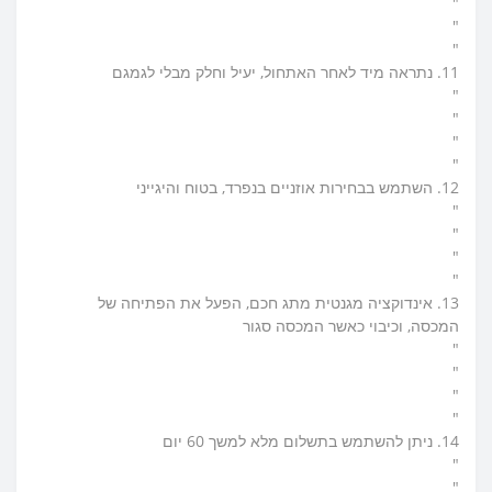
"
"
"
11. נתראה מיד לאחר האתחול, יעיל וחלק מבלי לגמגם
"
"
"
"
12. השתמש בבחירות אוזניים בנפרד, בטוח והיגייני
"
"
"
"
13. אינדוקציה מגנטית מתג חכם, הפעל את הפתיחה של
המכסה, וכיבוי כאשר המכסה סגור
"
"
"
"
14. ניתן להשתמש בתשלום מלא למשך 60 יום
"
"