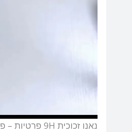
נאנו זכוכית H