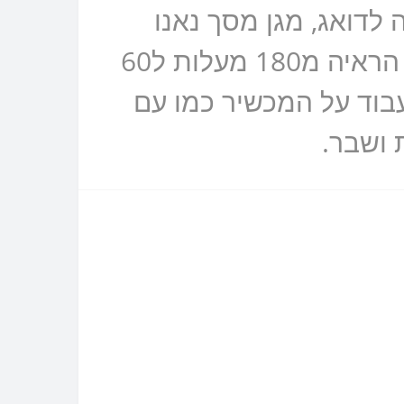
לדואג, מגן מסך נאנו
זכוכית 9H פרטיות מונע הצצות למסך שלכם, מצמצם את נקודת הראיה מ180 מעלות ל60
בוד על המכשיר כמו עם