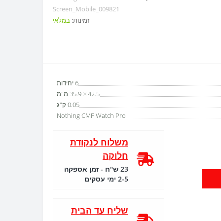
Screen_Mobile_009821
זמינות:
במלאי
6 יחידות
42.5 × 35.9 מ"מ
0.05 ק"ג
Nothing CMF Watch Pro
משלוח לנקודת
חלוקה
23 ש"ח - זמן אספקה
2-5 ימי עסקים
שליח עד הבית