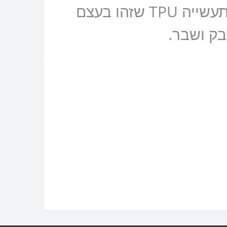
הוא בשבילכם, הידרוג'ל שקוף זהו בעצם חומר שניקרא בשפת התעשייה TPU שזהו בעצם
בק ושבר.