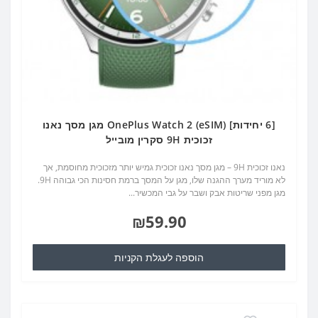
[6 יחידות] OnePlus Watch 2 (eSIM) מגן מסך נאנו
זכוכית 9H סקרין מובייל
נאנו זכוכית 9H – מגן מסך נאנו זכוכית גמיש יותר מזכוכית מחוסמת, אך
לא מוריד מערך ההגנה שלו, מגן על המסך ברמת חסינות הכי גבוהה 9H.
מגן מפני שריטות אבק ושבר על גבי המכשיר...
₪59.90
הוספה לעגלת הקניות