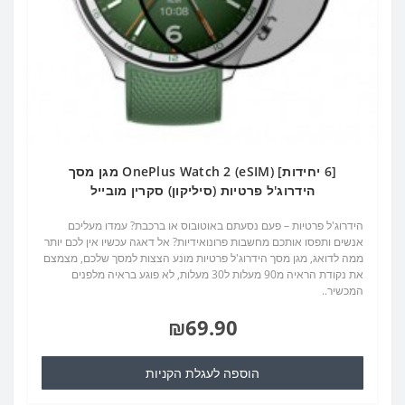
[6 יחידות] OnePlus Watch 2 (eSIM) מגן מסך
הידרוג'ל פרטיות (סיליקון) סקרין מובייל
הידרוג'ל פרטיות – פעם נסעתם באוטובוס או ברכבת? עמדו מעליכם
אנשים ותפסו אותכם מחשבות פרונואידיות? אל דאגה עכשיו אין לכם יותר
ממה לדואג, מגן מסך הידרוג'ל פרטיות מונע הצצות למסך שלכם, מצמצם
את נקודת הראיה מ90 מעלות ל30 מעלות, לא פוגע בראיה מלפנים
המכשיר..
₪69.90
הוספה לעגלת הקניות