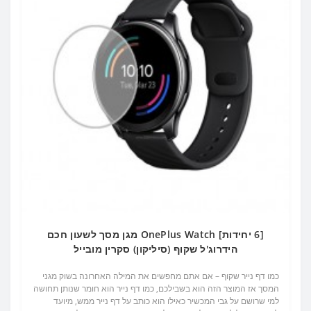
[6 יחידות] OnePlus Watch מגן מסך לשעון חכם
הידרוג'ל שקוף (סיליקון) סקרין מובייל
כמו דף נייר שקוף – אם אתם מחפשים את המילה האחרונה בשוק מגני
המסך אז המוצר הזה הוא בשבילכם, כמו דף נייר הוא חומר שנותן תחושה
למי שרושם על גבי המכשיר כאילו הוא כותב על דף נייר ממש, מיועד