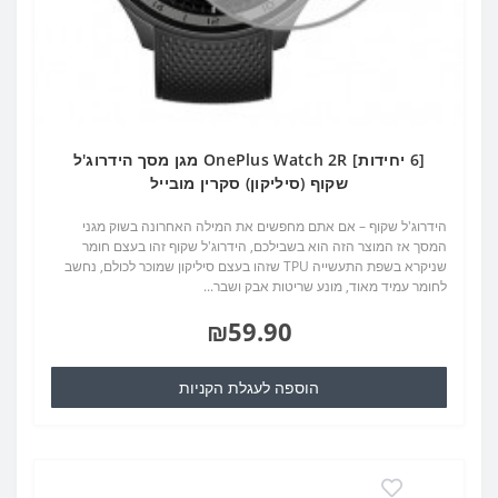
[6 יחידות] OnePlus Watch 2R מגן מסך הידרוג'ל
שקוף (סיליקון) סקרין מובייל
הידרוג'ל שקוף – אם אתם מחפשים את המילה האחרונה בשוק מגני
המסך אז המוצר הזה הוא בשבילכם, הידרוג'ל שקוף זהו בעצם חומר
שניקרא בשפת התעשייה TPU שזהו בעצם סיליקון שמוכר לכולם, נחשב
לחומר עמיד מאוד, מונע שריטות אבק ושבר...
₪59.90
הוספה לעגלת הקניות