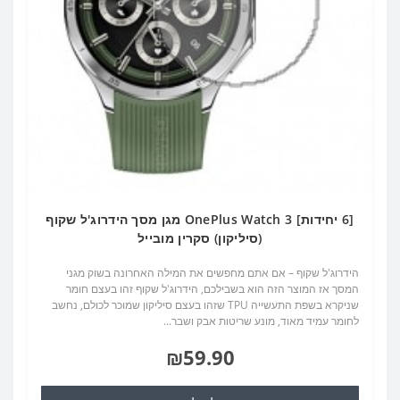
[6 יחידות] OnePlus Watch 3 מגן מסך הידרוג'ל שקוף
(סיליקון) סקרין מובייל
הידרוג'ל שקוף – אם אתם מחפשים את המילה האחרונה בשוק מגני
המסך אז המוצר הזה הוא בשבילכם, הידרוג'ל שקוף זהו בעצם חומר
שניקרא בשפת התעשייה TPU שזהו בעצם סיליקון שמוכר לכולם, נחשב
לחומר עמיד מאוד, מונע שריטות אבק ושבר...
₪59.90