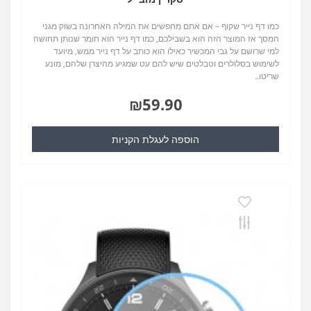
כמו דף נייר שקוף – אם אתם מחפשים את המילה האחרונה בשוק מגני
המסך אז המוצר הזה הוא בשבילכם, כמו דף נייר הוא חומר שנותן תחושה
למי שרושם על גבי המכשיר כאילו הוא כותב על דף נייר ממש, מיועד
לשימוש בסלולרים וטבלטים שיש להם עט שמגיע מהיצרן שלהם, מונע
שריטו..
₪59.90
הוספה לעגלת הקניות