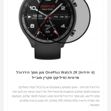
[6 יחידות] OnePlus Watch 2R מגן מסך הידרוג'ל
פרטיות (סיליקון) סקרין מובייל
הידרוג'ל פרטיות – פעם נסעתם באוטובוס או ברכבת? עמדו מעליכם
אנשים ותפסו אותכם מחשבות פרונואידיות? אל דאגה עכשיו אין לכם יותר
ממה לדואג, מגן מסך הידרוג'ל פרטיות מונע הצצות למסך שלכם, מצמצם
את נקודת הראיה מ90 מעלות ל30 מעלות, לא פוגע בראיה מלפנים
המכשיר..