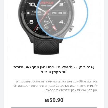
[6 יחידות] OnePlus Watch 2R מגן מסך נאנו זכוכית
9H סקרין מובייל
נאנו זכוכית 9H – מגן מסך נאנו זכוכית גמיש יותר מזכוכית מחוסמת, אך
לא מוריד מערך ההגנה שלו, מגן על המסך ברמת חסינות הכי גבוהה 9H.
מגן מפני שריטות אבק ושבר על גבי המכשיר...
₪59.90