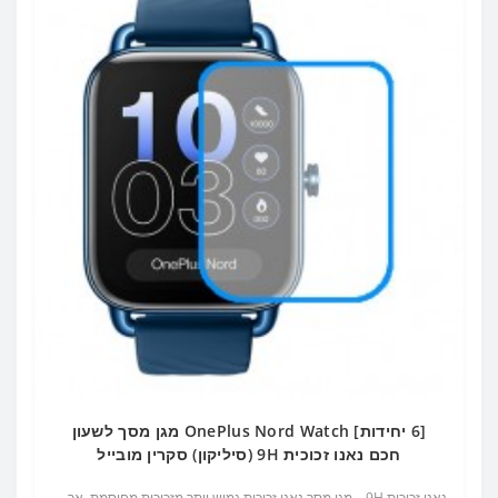
[6 יחידות] OnePlus Nord Watch מגן מסך לשעון
חכם נאנו זכוכית 9H (סיליקון) סקרין מובייל
נאנו זכוכית 9H – מגן מסך נאנו זכוכית גמיש יותר מזכוכית מחוסמת, אך