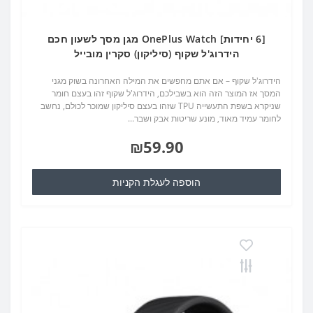
[6 יחידות] OnePlus Watch מגן מסך לשעון חכם
הידרוג'ל שקוף (סיליקון) סקרין מובייל
הידרוג'ל שקוף – אם אתם מחפשים את המילה האחרונה בשוק מגני
המסך אז המוצר הזה הוא בשבילכם, הידרוג'ל שקוף זהו בעצם חומר
שניקרא בשפת התעשייה TPU שזהו בעצם סיליקון שמוכר לכולם, נחשב
לחומר עמיד מאוד, מונע שריטות אבק ושבר...
₪59.90
הוספה לעגלת הקניות