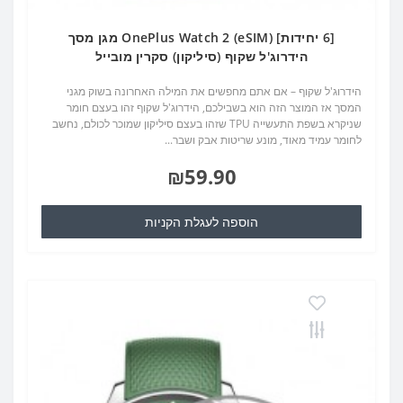
[6 יחידות] OnePlus Watch 2 (eSIM) מגן מסך
הידרוג'ל שקוף (סיליקון) סקרין מובייל
הידרוג'ל שקוף – אם אתם מחפשים את המילה האחרונה בשוק מגני
המסך אז המוצר הזה הוא בשבילכם, הידרוג'ל שקוף זהו בעצם חומר
שניקרא בשפת התעשייה TPU שזהו בעצם סיליקון שמוכר לכולם, נחשב
לחומר עמיד מאוד, מונע שריטות אבק ושבר...
₪59.90
הוספה לעגלת הקניות