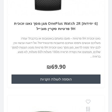
[6 יחידות] OnePlus Watch 2R מגן מסך נאנו זכוכית
9H פרטיות סקרין מובייל
נאנו זכוכית 9H פרטיות – פעם נסעתם באוטובוס או ברכבת? עמדו
מעליכם אנשים ותפסו אותכם מחשבות פרונואידיות? אל דאגה עכשיו אין
לכם יותר ממה לדואג, מגן מסך נאנו זכוכית 9H פרטיות מונע הצצות למסך
שלכם, מצמצם את נקודת הראיה מ180 מעלות ל60 מעלות, לא פוגע
בראיה ..
₪69.90
הוספה לעגלת הקניות