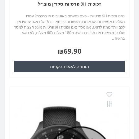
זכוכית 9H פרטיות סקרין מובייל
נאנו זכוכית 9H פרטיות – פעם נסעתם באוטובוס או ברכבת? עמדו
מעליכם אנשים ותפסו אותכם מחשבות פרונואידיות? אל דאגה עכשיו אין
לכם יותר ממה לדואג, מגן מסך נאנו זכוכית 9H פרטיות מונע הצצות למסך
שלכם, מצמצם את נקודת הראיה מ180 מעלות ל60 מעלות, לא פוגע
בראיה ..
₪69.90
הוספה לעגלת הקניות