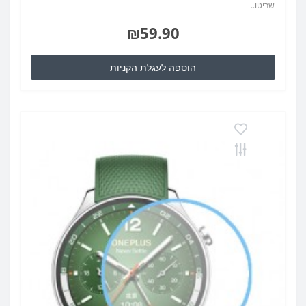
שריטו..
₪59.90
הוספה לעגלת הקניות