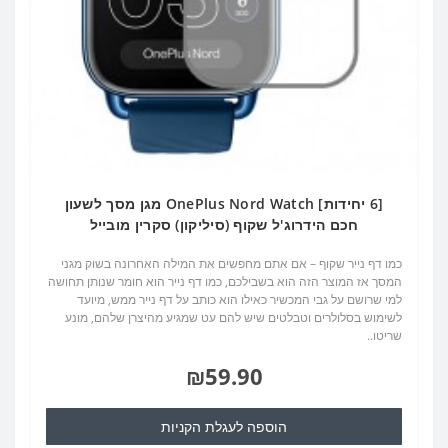
[6 יחידות] OnePlus Nord Watch מגן מסך לשעון
חכם הידרוג'ל שקוף (סיליקון) סקרין מובייל
כמו דף נייר שקוף – אם אתם מחפשים את המילה האחרונה בשוק מגני
המסך אז המוצר הזה הוא בשבילכם, כמו דף נייר הוא חומר שנותן תחושה
למי שרושם על גבי המכשיר כאילו הוא כותב על דף נייר ממש, מיועד
לשימוש בסלולרים וטבלטים שיש להם עט שמגיע מהיצרן שלהם, מונע
שריטו..
₪59.90
הוספה לעגלת הקניות