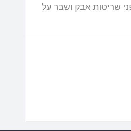
מסך ברמת חסינות הכי גבוהה 9H. מגן מפני שריטות אבק ושבר על