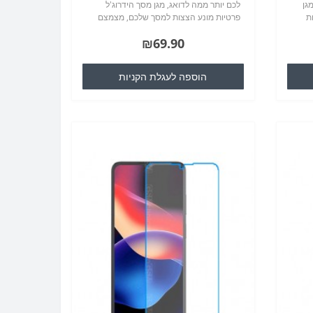
גן
לכם יותר ממה לדואג, מגן מסך הידרוג'ל
צות
פרטיות מונע הצצות למסך שלכם, מצמצם
את נקודת הראיה מ90 מעלות ל30 מעלות,
₪69.90
לא פוגע בראיה מלפנים המכשיר..
הוספה לעגלת הקניות