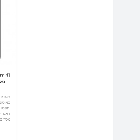
באוטוב
ותפסו 
דאגה עכ
למסך ש
מ180 מעלות ל60 מעלות, לא פוגע בראיה ..