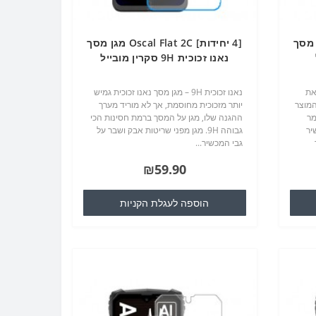
Oscal Fla מגן מסך
[4 יחידות] Oscal Flat 2C מגן מסך
נאנו זכוכית 9H סקרין מובייל
את
נאנו זכוכית 9H – מגן מסך נאנו זכוכית גמיש
המוצר
יותר מזכוכית מחוסמת, אך לא מוריד מערך
מר
ההגנה שלו, מגן על המסך ברמת חסינות הכי
יר
גבוהה 9H. מגן מפני שריטות אבק ושבר על
גבי המכשיר...
עט
₪59.90
הוספה לעגלת הקניות