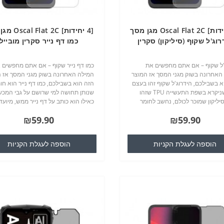
[4 יחידות] Oscal Flat 2C מגן מסך
[4 יחידות] t 2C
רוג'ל שקוף (סיליקון) סקרין
כמו דף נייר סקרין מובייל
מובייל
'ל שקוף – אם אתם מחפשים את
כמו דף נייר שקוף – אם אתם מחפשים 
האחרונה בשוק מגני המסך אז המוצר
המילה האחרונה בשוק מגני המסך אז 
א בשבילכם, הידרוג'ל שקוף זהו בעצם
הזה הוא בשבילכם, כמו דף נייר הוא חו
חומר שניקרא בשפת התעשייה TPU שזהו
שנותן תחושה למי שרושם על גבי המכש
יליקון שמוכר לכולם, נחשב לחומר
כאילו הוא כותב על דף נייר ממש, מיועד
אוד, מונע שריטות אבק ושבר...
לשימוש בסלולרים וטבלטים שיש להם 
₪59.90
₪59.90
שמגיע מהיצרן שלהם, מונע שריטו..
הוספה לעגלת הקניות
הוספה לעגלת הקניות