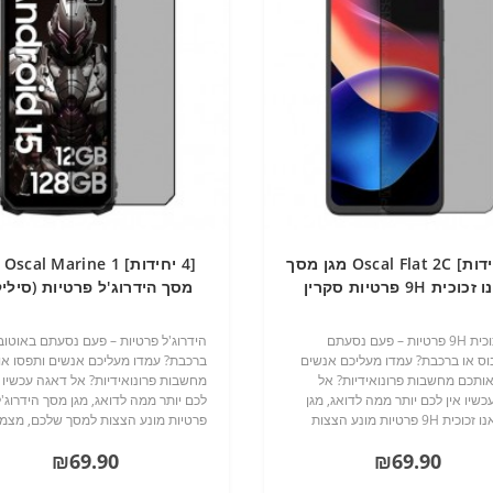
[4 יחידות] Oscal Flat 2C מגן מסך
[4 י
נאנו זכוכית 9H פרטיות סקרין
מסך הידרוג'ל פרטיות (סיליקו
מובייל
סקרין מובייל
נאנו זכוכית 9H פרטיות – פעם נסעתם
הידרוג'ל פרטיות – פעם נסעתם באוטוב
וס או ברכבת? עמדו מעליכם אנשים
ברכבת? עמדו מעליכם אנשים ותפסו א
אותכם מחשבות פרונואידיות? אל
מחשבות פרונואידיות? אל דאגה עכשיו א
שיו אין לכם יותר ממה לדואג, מגן
לכם יותר ממה לדואג, מגן מסך הידרוג'ל
מסך נאנו זכוכית 9H פרטיות מונע הצצות
פרטיות מונע הצצות למסך שלכם, מצמ
לכם, מצמצם את נקודת הראיה
את נקודת הראיה מ90 
₪69.90
₪69.90
לא פוגע בראיה מלפנים המכשיר..