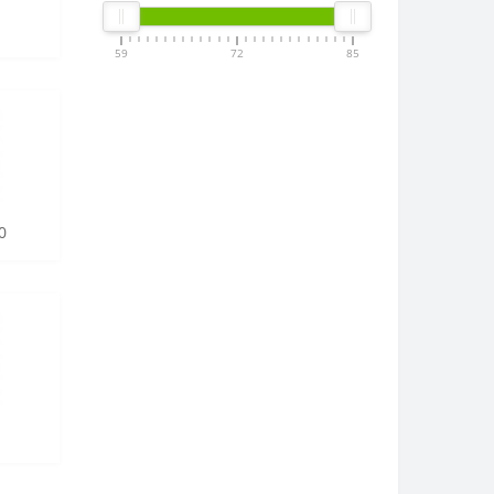
59
72
85
0