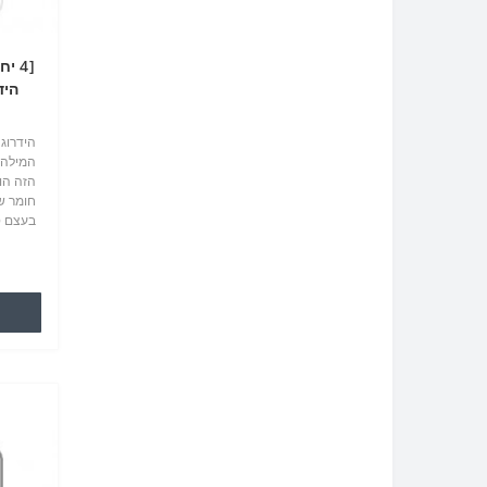
היד
הידרוג
המילה 
הזה הו
בעצם ס
עמיד מ