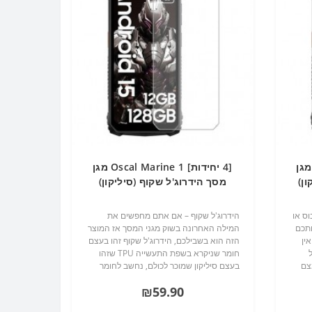
חידות] Oscal Marine 1 מגן
[4 יחידות] Oscal Marine 1 מגן
ן)
מסך הידרוג'ל שקוף (סיליקון)
סקרין מובייל
וס או
הידרוג'ל שקוף – אם אתם מחפשים את
ותכם
המילה האחרונה בשוק מגני המסך אז המוצר
ין
הזה הוא בשבילכם, הידרוג'ל שקוף זהו בעצם
חומר שניקרא בשפת התעשייה TPU שזהו
צם
בעצם סיליקון שמוכר לכולם, נחשב לחומר
מעלות ל30 מעלות,
עמיד מאוד, מונע שריטות אבק ושבר...
₪59.90