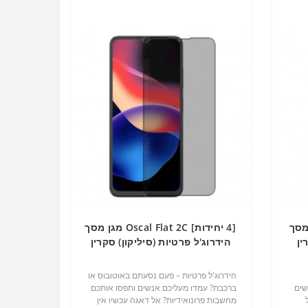
Oscal  מגן מסך
[4 יחידות] Oscal Flat 2C מגן מסך
קרין
הידרוג'ל פרטיות (סיליקון) סקרין
מובייל
הידרוג'ל פרטיות – פעם נסעתם באוטובוס או
שים
ברכבת? עמדו מעליכם אנשים ותפסו אותכם
מחשבות פרונואידיות? אל דאגה עכשיו אין