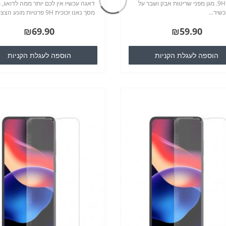
גבוהה 9H. מגן מפני שריטות אבק ושבר על
דאגה עכשיו אין לכם יותר ממה לדואג, מ
שיר...
מסך נאנו זכוכית 9H פרטיות מונע הצ
למסך שלכם, מצמצם את נקודת הראיה
₪69.90
₪59.90
מ180 מעלות ל60 מעלות, לא פוגע בראיה ..
הוספה לעגלת הקניות
הוספה לעגלת הקניות