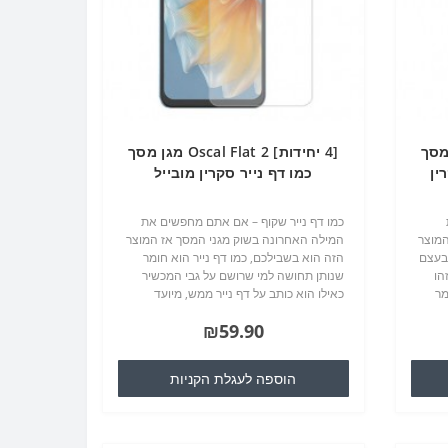
Oscal  מגן מסך
[4 יחידות] Oscal Flat 2 מגן מסך
ין
כמו דף נייר סקרין מובייל
כמו דף נייר שקוף – אם אתם מחפשים את
המוצר
המילה האחרונה בשוק מגני המסך אז המוצר
 בעצם
הזה הוא בשבילכם, כמו דף נייר הוא חומר
 התעשייה TPU שזהו
שנותן תחושה למי שרושם על גבי המכשיר
מר
כאילו הוא כותב על דף נייר ממש, מיועד
לשימוש בסלולרים וטבלטים שיש להם עט
₪59.90
שמגיע מהיצרן שלהם, מונע שריטו..
הוספה לעגלת הקניות