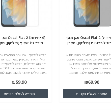
[4 יחידות] Oscal Flat 2 מגן מסך
[4 יחידות] Flat 2
וג'ל פרטיות (סיליקון) סקרין
הידרוג'ל שקוף (סיליקון) סקר
מובייל
מובייל
'ל פרטיות – פעם נסעתם באוטובוס או
הידרוג'ל שקוף – אם אתם מחפשים את
 עמדו מעליכם אנשים ותפסו אותכם
המילה האחרונה בשוק מגני המסך אז 
 פרונואידיות? אל דאגה עכשיו אין
הזה הוא בשבילכם, הידרוג'ל שקוף זהו
ר ממה לדואג, מגן מסך הידרוג'ל
חומר שניקרא בשפת
 מונע הצצות למסך שלכם, מצמצם
בעצם סיליקון שמוכר לכולם, נחשב לחו
את נקודת הראיה מ90 מעלות ל30 מעלות,
עמיד מאוד, מונע שריטות אבק ושבר...
₪59.90
₪69.90
ע בראיה מלפנים המכשיר..
הוספה לעגלת הקניות
הוספה לעגלת הקניות