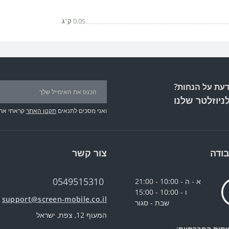
0.05 ק"ג
עת על הנחות?
ניוזלטר שלנו
ואני מסכים לתנאים
תקנון האתר
קראתי את
ודה
צור קשר
0549515310
א - ה - 10:00 - 21:00
ו - 10:00 - 15:00
support@screen-mobile.co.il
שבת - סגור
המעוף 12, צפת, ישראל
תות החברתיות: