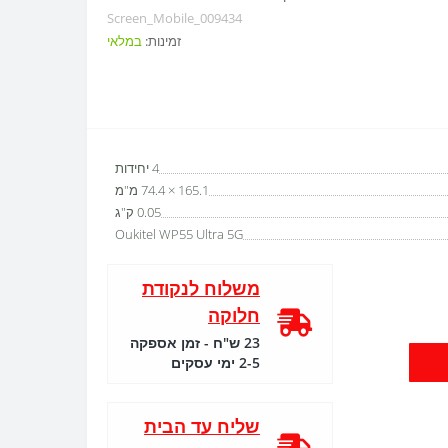
Screen_Mobile_009434
זמינות:
במלאי
4 יחידות
165.1 × 74.4 מ"מ
0.05 ק"ג
Oukitel WP55 Ultra 5G
משלוח לנקודת
חלוקה
23 ש"ח - זמן אספקה
2-5 ימי עסקים
שליח עד הבית