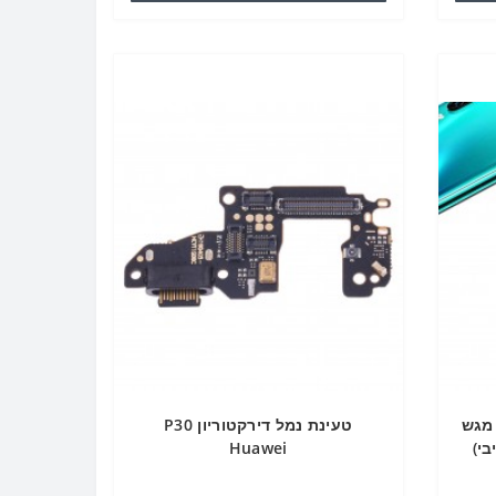
SIM Ca מגש + כרטיס SIM מגש
טעינת נמל דירקטוריון P30
Huawei