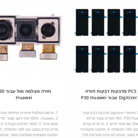
10 PCS מדבקות דבקות חזרה
חזרה מצלמה מול
Dig עבור P30 Huawei
Huawei
1. LCD האחורי digitizer מדבקה דבק עבור
P30 Huawei. 2. חלף הפריט שבור או לא
Huawei. 2. החלף את הישן, שבור, סדו
שמיש שלך עם אחד חדש. 3. כל פריט נבדק
פגום אח
במצב טוב לפני המשלוח. 4. התקנה מקצועית
פ
 מאוד. אנחנו לא נהיה אחראים לכל
התקנה מקצועית מומלצת מאוד. אנחנו