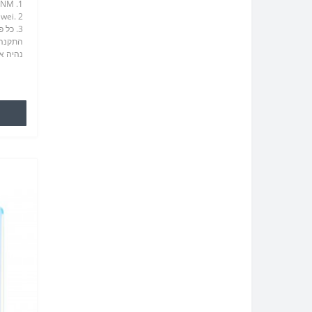
התקנה 
נהיה אח
סלולרי 
חלקי חי