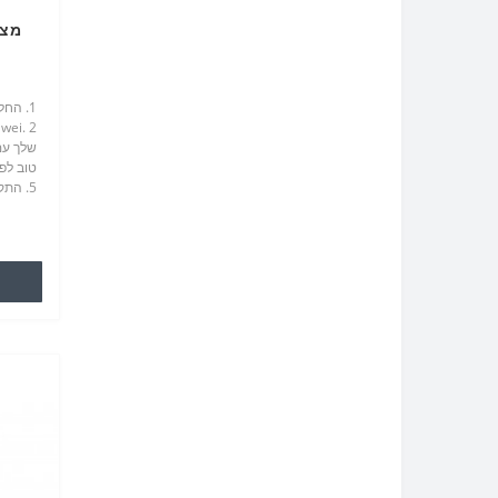
5. הת
נהיה אח
סלולרי 