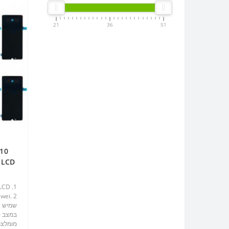
21
36
51
itizer LCD
מומלצת