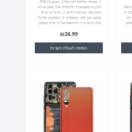
1. טעינת החלפת לוח נמל P30 Huawei. 2.
ים שלך.
חלק זה משמש כדי להחליף אחד פגום או לא
3. כל פריט נבדק במצב טוב לפני המשלוח. 4.
ישים שלך עם אחד חדש. 3. כל פריט נבדק
 לא
במצב טוב לפני המשלוח. 4. ההתקנה של כל
לפון
חלק חדש צריך להיעשות על ידי אדם מוסמך.
י
אנחנו לא נהיה אחראים לכל נזק שייגרם
₪26.99
במהלך ההתקנה...
הוספה לעגלת הקניות