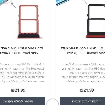
SIM Card מגש + כרטיס SIM מגש
SIM Card מגש + NM
 P30 Huawei (שחור)
עבור P30 Huawei (אורנג )
1. מגש כרטיס SIM + מגש כרטיס SIM עבור
1. rd + NM
P30 Huawei. 2. חלף אחד שבור או לא ישים
Huawei. 2. חלף אחד שבור או לא יש
שלך. 3. כל פריט נבדק במצב טוב לפני
המשלוח. 4. התקנה מקצועית מומלצת מאוד.
התקנה מקצועית מומלצת מאוד. אנחנו
לא נהיה אחראים לכל נזק לסלולרי
נהיה אחראים לכל נזק לסלולרי שלך / ט
לפון סלולרי כי אתה עלול לגרום
סלולרי כי אתה עלול לגרום במהלך חילופ
₪21.99
₪21.99
ילופי חלקי חילוף..
חלקי חילוף...
הוספה לעגלת הקניות
הוספה לעגלת הקניות