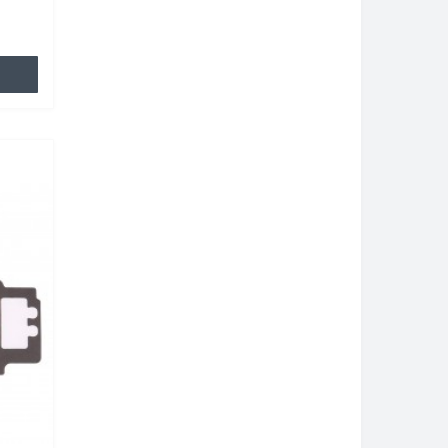
נזק לסל
לגרום ב