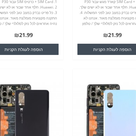
1. SIM Card + NM קארד מגש עבור P30
1. SIM Card + כרטיס SIM עבור P30
Huawei. 2. חלף אחד שבור או לא ישים שלך.
Huawei. 2. חלף אחד שבור או לא יש
3. כל פריט נבדק במצב טוב לפני המשלוח. 4.
מקצועית מומלצת מאוד. אנחנו לא
התקנה מקצועית מומלצת מאוד. אנחנו
ראים לכל נזק לסלולרי שלך / טלפון
נהיה אחראים לכל נזק לסלולרי שלך / ט
כי אתה עלול לגרום במהלך חילופי
סלולרי כי אתה עלול לגרום במהלך חילופ
₪21.99
₪21.99
לוף...
חלקי חילוף...
הוספה לעגלת הקניות
הוספה לעגלת הקניות