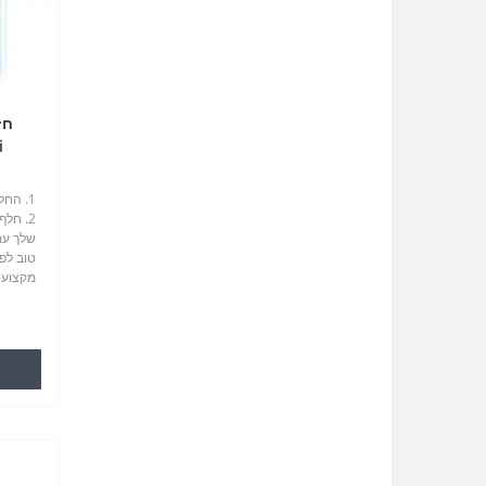
ei
2. חל
מקצועי
לסלולרי
לגרום ב