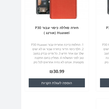
וי עבור P30
חזרה סוללה כיסוי עבור P30
Huawei (אורנג )
עבור P30 Huawei
1. החלפת כריכה אחורית עבור P30 Huawei
ישים
2. חלף כיסוי הדיור בחזרה שבור או לא ישים
ק במצב
שלך עם אחד חדש 3. כל פריט נבדק במצב
תקנה
טוב לפני המשלוח 4. ממליץ בחום התקנה
נזק
מקצועית. אנחנו לא נהיה אחראים לכל נזק
ל
לסלולרי שלך / טלפון סלולרי כי אתה עלול
₪30.99
לגרום במהלך חילופי ..
הוספה לעגלת הקניות