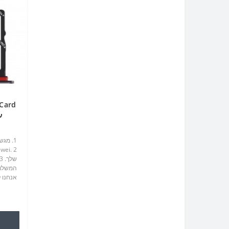
עבור
אנחנו 
שלך / ט
במהלך ח