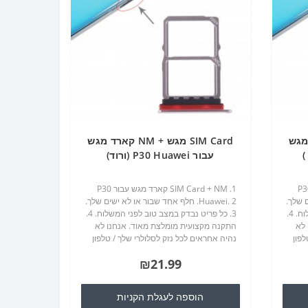
 קארד מגש
SIM Card מגש + NM קארד מגש
עבור P30 Huawei (ורוד)
SIM Ca קארד מגש עבור P30
1. SIM Card + NM קארד מגש עבור P30
ים שלך.
Huawei. 2. חלף אחד שבור או לא ישים שלך.
3. כל פריט נבדק במצב טוב לפני המשלוח. 4.
3. כל פריט נבדק במצב טוב לפני המשלוח. 4.
 לא
התקנה מקצועית מומלצת מאוד. אנחנו לא
לפון
נהיה אחראים לכל נזק לסלולרי שלך / טלפון
י
סלולרי כי אתה עלול לגרום במהלך חילופי
₪21.99
חלקי חילוף...
הוספה לעגלת הקניות