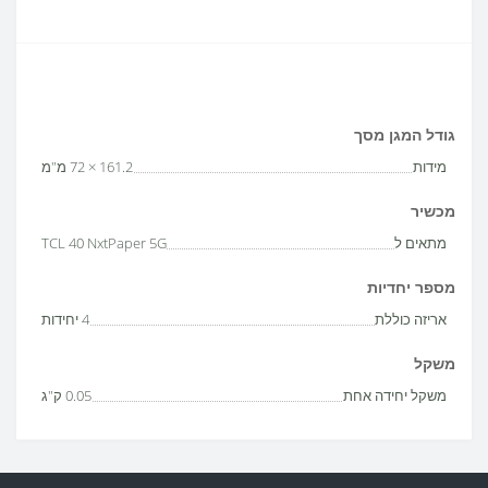
גודל המגן מסך
מידות
161.2 × 72 מ"מ
מכשיר
מתאים ל
TCL 40 NxtPaper 5G
מספר יחדיות
אריזה כוללת
4 יחידות
משקל
משקל יחידה אחת
0.05 ק"ג