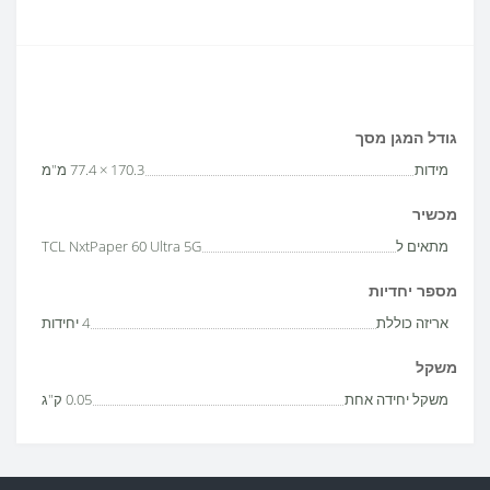
גודל המגן מסך
מידות
170.3 × 77.4 מ"מ
מכשיר
מתאים ל
TCL NxtPaper 60 Ultra 5G
מספר יחדיות
אריזה כוללת
4 יחידות
משקל
משקל יחידה אחת
0.05 ק"ג