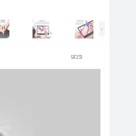
›
פירוט