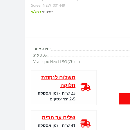
ScreenNEW_001449
זמינות:
במלאי
יחידה אחת
0.05 ק"ג
Vivo Iqoo Neo11 5G (China)
משלוח לנקודת
חלוקה
23 ש"ח - זמן אספקה
2-5 ימי עסקים
שליח עד הבית
41 ש"ח - זמן אספקה